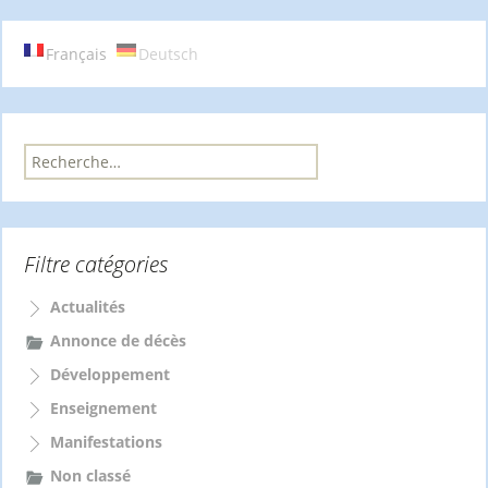
des
articles
Français
Deutsch
R
e
c
h
e
Filtre catégories
r
c
h
Actualités
e
Annonce de décès
r
Développement
:
Enseignement
Manifestations
Non classé