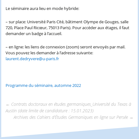
Le séminaire aura lieu en mode hybride:
– sur place: Université Paris Cité, bâtiment Olympe de Gouges, salle
720, Place Paul Ricœur, 75013 Paris). Pour accéder aux étages, il faut
demander un badge à l’accueil.
– en ligne: les liens de connexion (zoom) seront envoyés par mail.
Vous pouvez les demander à l’adresse suivante:
laurent.dedryvere@u-paris.fr
Programme du séminaire, automne 2022
←
Contrats doctoraux en études germaniques_Université du Texas à
Austin (date limite de candidature : 15.01.2023)
Navigation
Archives des Cahiers d’Études Germaniques en ligne sur Persée
→