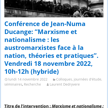
Conférence de Jean-Numa
Ducange: “Marxisme et
nationalisme : les
austromarxistes face à la
nation, théories et pratiques”.
Vendredi 18 novembre 2022,
10h-12h (hybride)
lundi 14 novembre 2022
Colloques, journées d'étude,
séminaires
,
Recherche
Laurent Dedryvere
Titre de l’intervention :
Marxisme et nationalisme :