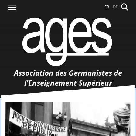
Aller
Recher
FR
DE
au
contenu
Association des Germanistes de
l'Enseignement Supérieur