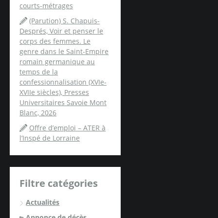
courts-métrages
(Parution) S. Chapuis-
Després, Voir et penser le
corps des femmes. Le
genre dans le Saint-Empire
romain germanique au
temps de la
confessionnalisation (XVIe-
XVIIe siècles), Presses
Universitaires Savoie Mont
Blanc, 2026
Offre d’emploi – ATER à
l’Inspé de Lorraine
Filtre catégories
Actualités
Annonce de décès