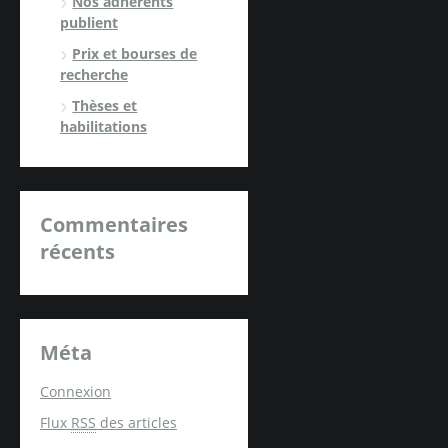
Nos adhérents
publient
Prix et bourses de
recherche
Thèses et
habilitations
Commentaires
récents
Méta
Connexion
Flux
RSS
des articles