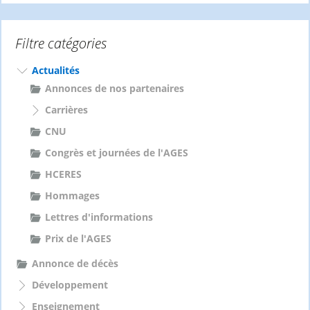
h
e
Filtre catégories
r
c
h
Actualités
e
Annonces de nos partenaires
r
Carrières
:
CNU
Congrès et journées de l'AGES
HCERES
Hommages
Lettres d'informations
Prix de l'AGES
Annonce de décès
Développement
Enseignement