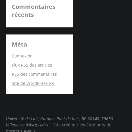
Commentaires
récents
Méta
Connexion
Flux
RSS
des articles
RSS
des commentaires
Site de WordPress-FR
Université de Lille, Campus Pont de bois, BP 60149, 59653
Villeneuve d'Ascq cedex
|
Site créé par les étudiants du
master CAWEB