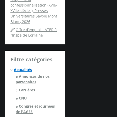
confessionnalisation (XVIe-
XVIIe siècles), Presses
Universitaires Savoie Mont
Blanc, 2026
Offre d’emploi – ATER à
l’Inspé de Lorraine
Filtre catégories
Actualités
Annonces de nos
partenaires
Carrières
CNU
Congrès et journées
de l'AGES