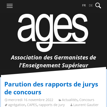
Aller
Recher
FR
DE
au
contenu
Association des Germanistes de
l'Enseignement Supérieur
Parution des rapports de jurys
de concours
mercredi 16 novembre 2022
Actualités
,
Concours
agrégation
,
CAPES
,
rapports de jury
Laurent Gautier