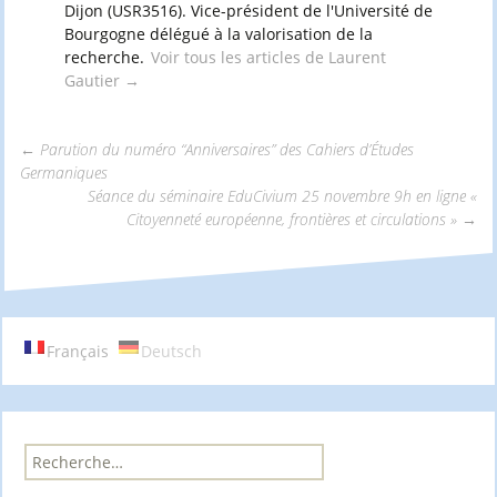
Dijon (USR3516). Vice-président de l'Université de
Bourgogne délégué à la valorisation de la
recherche.
Voir tous les articles de Laurent
Gautier
→
←
Parution du numéro “Anniversaires” des Cahiers d’Études
Germaniques
Navigation
Séance du séminaire EduCivium 25 novembre 9h en ligne «
Citoyenneté européenne, frontières et circulations »
→
des
articles
Français
Deutsch
R
e
c