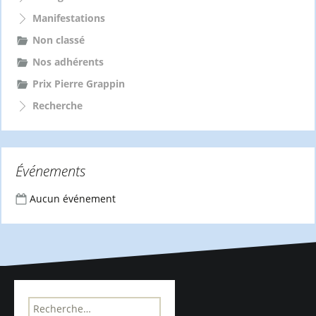
Manifestations
Non classé
Nos adhérents
Prix Pierre Grappin
Recherche
Événements
Aucun événement
R