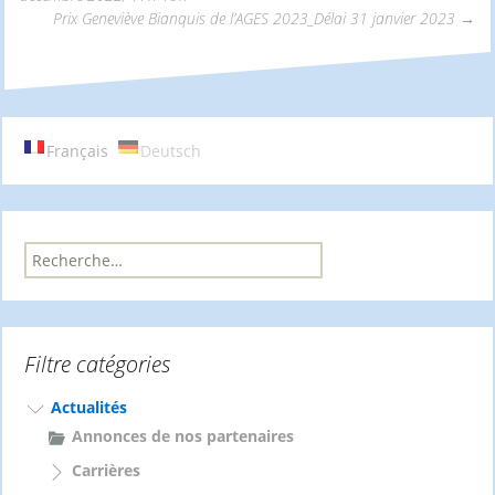
Navigation
Prix Geneviève Bianquis de l’AGES 2023_Délai 31 janvier 2023
→
des
articles
Français
Deutsch
R
e
c
h
e
Filtre catégories
r
c
h
Actualités
e
Annonces de nos partenaires
r
Carrières