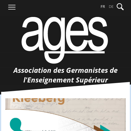
Aller
Recher
FR
DE
au
contenu
Association des Germanistes de
l'Enseignement Supérieur