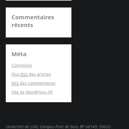
Commentaires
récents
Méta
Connexion
Flux
RSS
des articles
RSS
des commentaires
Site de WordPress-FR
Université de Lille, Campus Pont de bois, BP 60149, 59653