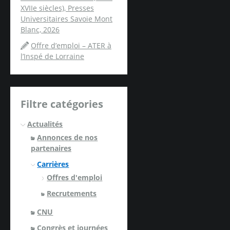
XVIIe siècles), Presses
Universitaires Savoie Mont
Blanc, 2026
Offre d’emploi – ATER à
l’Inspé de Lorraine
Filtre catégories
Actualités
Annonces de nos
partenaires
Carrières
Offres d'emploi
Recrutements
CNU
Congrès et journées