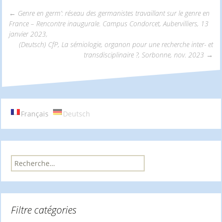
←
Genre en germ’: réseau des germanistes travaillant sur le genre en
France – Rencontre inaugurale. Campus Condorcet, Aubervilliers, 13
Navigation
janvier 2023,
(Deutsch) CfP, La sémiologie, organon pour une recherche inter- et
transdisciplinaire ?, Sorbonne, nov. 2023
→
des
articles
Français
Deutsch
R
e
c
h
e
Filtre catégories
r
c