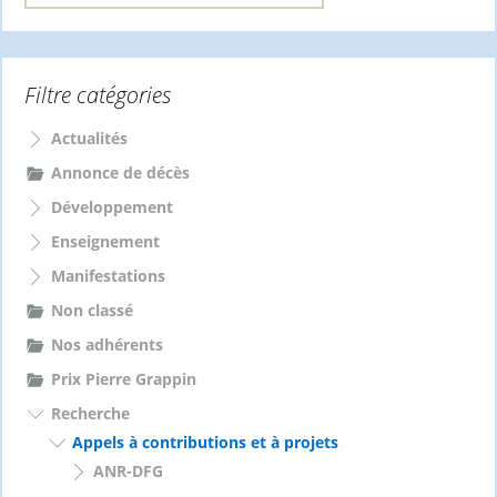
c
h
e
Filtre catégories
r
c
h
Actualités
e
Annonce de décès
r
Développement
:
Enseignement
Manifestations
Non classé
Nos adhérents
Prix Pierre Grappin
Recherche
Appels à contributions et à projets
ANR-DFG