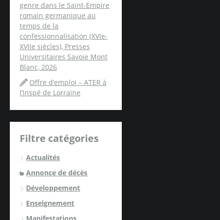
genre dans le Saint-Empire
romain germanique au
temps de la
confessionnalisation (XVIe-
XVIIe siècles), Presses
Universitaires Savoie Mont
Blanc, 2026
Offre d’emploi – ATER à
l’Inspé de Lorraine
Filtre catégories
Actualités
Annonce de décès
Développement
Enseignement
Manifestations