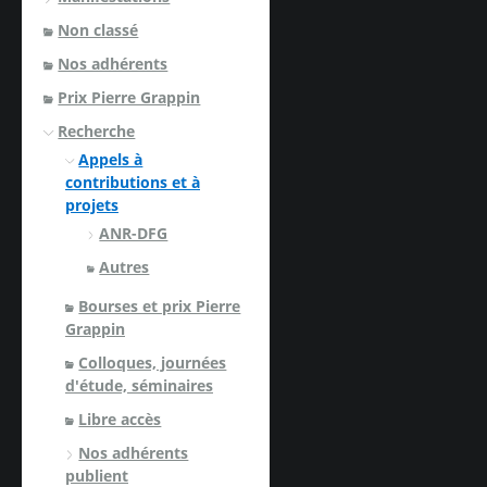
Non classé
Nos adhérents
Prix Pierre Grappin
Recherche
Appels à
contributions et à
projets
ANR-DFG
Autres
Bourses et prix Pierre
Grappin
Colloques, journées
d'étude, séminaires
Libre accès
Nos adhérents
publient