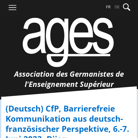
Aller
Recher
FR
DE
au
contenu
Association des Germanistes de
l'Enseignement Supérieur
(Deutsch) CfP, Barrierefreie
Kommunikation aus deutsch-
französischer Perspektive, 6.-7.