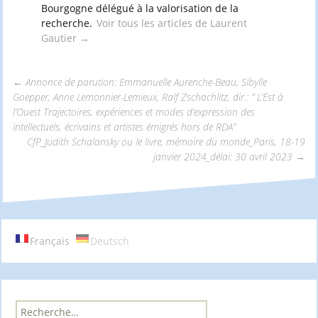
Bourgogne délégué à la valorisation de la
recherche.
Voir tous les articles de Laurent
Gautier
→
←
Annonce de parution: Emmanuelle Aurenche-Beau, Sibylle
Goepper, Anne Lemonnier-Lemieux, Ralf Zschachlitz, dir.: ” L’Est à
Navigation
l’Ouest Trajectoires, expériences et modes d’expression des
intellectuels, écrivains et artistes émigrés hors de RDA”
CfP_Judith Schalansky ou le livre, mémoire du monde_Paris, 18-19
des
janvier 2024_délai: 30 avril 2023
→
articles
Français
Deutsch
R
e