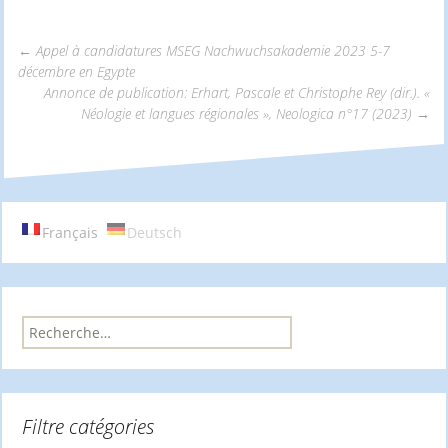
←
Appel à candidatures MSEG Nachwuchsakademie 2023 5-7
décembre en Egypte
Navigation
Annonce de publication: Erhart, Pascale et Christophe Rey (dir.). «
Néologie et langues régionales », Neologica n°17 (2023)
→
des
articles
Français
Deutsch
R
e
c
h
e
Filtre catégories
r
c