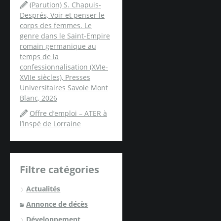
(Parution) S. Chapuis-
Després, Voir et penser le
corps des femmes. Le
genre dans le Saint-Empire
romain germanique au
temps de la
confessionnalisation (XVIe-
XVIIe siècles), Presses
Universitaires Savoie Mont
Blanc, 2026
Offre d’emploi – ATER à
l’Inspé de Lorraine
Filtre catégories
Actualités
Annonce de décès
Développement