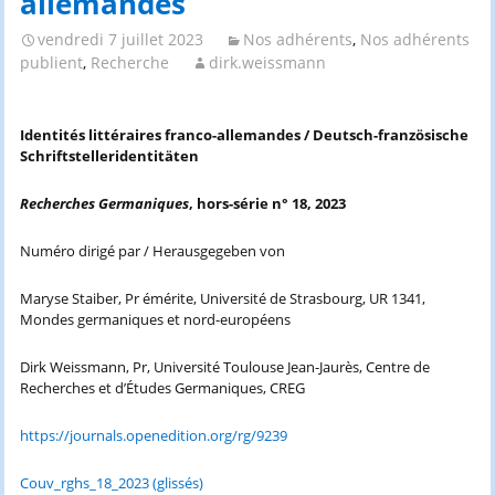
allemandes”
vendredi 7 juillet 2023
Nos adhérents
,
Nos adhérents
publient
,
Recherche
dirk.weissmann
Identités littéraires franco-allemandes /
Deutsch-französische
Schriftstelleridentitäten
Recherches Germaniques
, hors-série n° 18, 2023
Numéro dirigé par / Herausgegeben von
Maryse Staiber, Pr émérite, Université de Strasbourg, UR 1341,
Mondes germaniques et nord-européens
Dirk Weissmann, Pr, Université Toulouse Jean-Jaurès, Centre de
Recherches et d’Études Germaniques, CREG
https://journals.openedition.org/rg/9239
Couv_rghs_18_2023 (glissés)