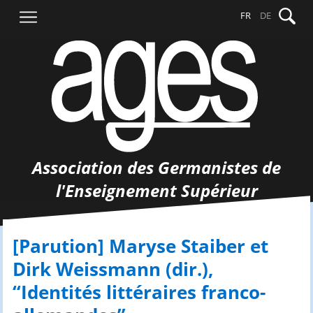
Aller
Recher
FR
DE
au
contenu
Association des Germanistes de
l'Enseignement Supérieur
[Parution] Maryse Staiber et
Dirk Weissmann (dir.),
“Identités littéraires franco-