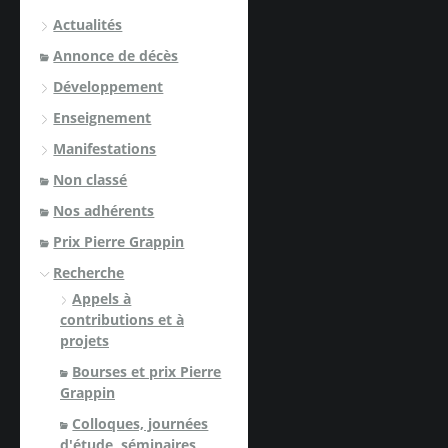
Actualités
Annonce de décès
Développement
Enseignement
Manifestations
Non classé
Nos adhérents
Prix Pierre Grappin
Recherche
Appels à
contributions et à
projets
Bourses et prix Pierre
Grappin
Colloques, journées
d'étude, séminaires