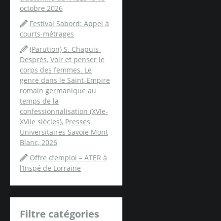
octobre 2026
Festival Sabord: Appel à
courts-métrages
(Parution) S. Chapuis-
Després, Voir et penser le
corps des femmes. Le
genre dans le Saint-Empire
romain germanique au
temps de la
confessionnalisation (XVIe-
XVIIe siècles), Presses
Universitaires Savoie Mont
Blanc, 2026
Offre d’emploi – ATER à
l’Inspé de Lorraine
Filtre catégories