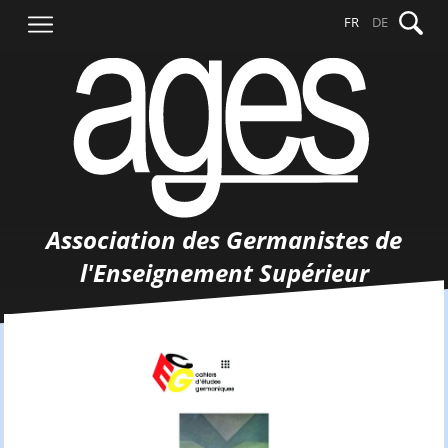
Aller
Recher
FR
DE
au
contenu
Association des Germanistes de
l'Enseignement Supérieur