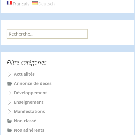
articles
Français
Deutsch
R
e
c
h
e
Filtre catégories
r
c
h
Actualités
e
Annonce de décès
r
Développement
:
Enseignement
Manifestations
Non classé
Nos adhérents