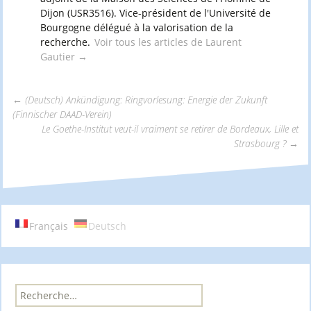
Dijon (USR3516). Vice-président de l'Université de
Bourgogne délégué à la valorisation de la
recherche.
Voir tous les articles de Laurent
Gautier
→
←
(Deutsch) Ankündigung: Ringvorlesung: Energie der Zukunft
(Finnischer DAAD-Verein)
Navigation
Le Goethe-Institut veut-il vraiment se retirer de Bordeaux, Lille et
Strasbourg ?
→
des
articles
Français
Deutsch
R
e