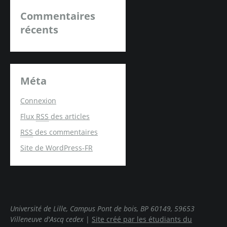
Commentaires
récents
Méta
Connexion
Flux
RSS
des articles
RSS
des commentaires
Site de WordPress-FR
Université de Lille, Campus Pont de bois, BP 60149, 59653
Villeneuve d'Ascq cedex
|
Site créé par les étudiants du