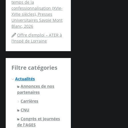
temps de la
confessionnalisation (XVIe-
XVIIe siècles), Presses
Universitaires Savoie Mont
Blanc, 2026
Offre d’emploi – ATER à
l’Inspé de Lorraine
Filtre catégories
Actualités
Annonces de nos
partenaires
Carrières
CNU
Congrès et journées
de l'AGES