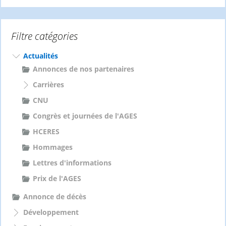
c
h
e
Filtre catégories
r
c
h
Actualités
e
Annonces de nos partenaires
r
Carrières
:
CNU
Congrès et journées de l'AGES
HCERES
Hommages
Lettres d'informations
Prix de l'AGES
Annonce de décès
Développement