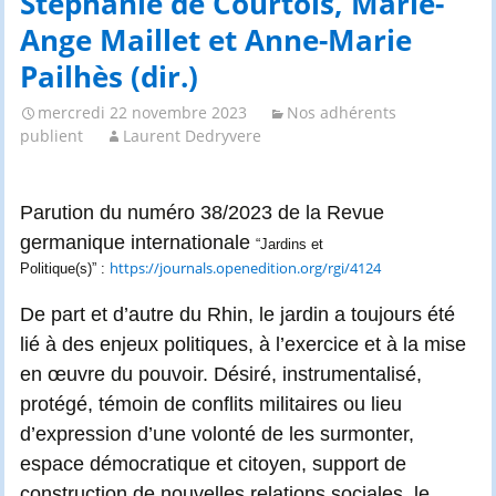
Stéphanie de Courtois, Marie-
Ange Maillet et Anne-Marie
Pailhès (dir.)
mercredi 22 novembre 2023
Nos adhérents
publient
Laurent Dedryvere
Parution du numéro 38/2023 de la Revue
germanique internationale
“Jardins et
https://journals.openedition.org/rgi/4124
Politique(s)” :
De part et d’autre du Rhin, le jardin a toujours été
lié à des enjeux politiques, à l’exercice et à la mise
en œuvre du pouvoir. Désiré, instrumentalisé,
protégé, témoin de conflits militaires ou lieu
d’expression d’une volonté de les surmonter,
espace démocratique et citoyen, support de
construction de nouvelles relations sociales, le