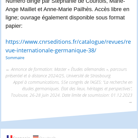
Numéro dirigé par Stéphanie de Courtois, Marie-
Ange Maillet et Anne-Marie Pailhès. Accès libre en
ligne; ouvrage également disponible sous format
papier:
https://www.cnrseditions.fr/catalogue/revues/re
vue-internationale-germanique-38/
Sommaire
←
Annonce de formation: Master « Études allemandes », parcours
présentiel et à distance 2024/25, Université de Strasbourg
Navigation
Appel à communications, 55e congrès de l’AGES: “La recherche en
études germaniques. État des lieux, héritages et perspectives”,
Toulouse, 26-28 juin 2024. Date limite de soumission: 01.12.2023
des
→
articles