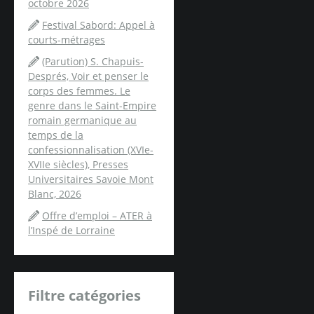
octobre 2026
Festival Sabord: Appel à
courts-métrages
(Parution) S. Chapuis-
Després, Voir et penser le
corps des femmes. Le
genre dans le Saint-Empire
romain germanique au
temps de la
confessionnalisation (XVIe-
XVIIe siècles), Presses
Universitaires Savoie Mont
Blanc, 2026
Offre d’emploi – ATER à
l’Inspé de Lorraine
Filtre catégories