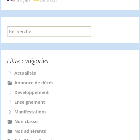
Français
Deutsch
R
e
c
h
e
Filtre catégories
r
c
h
Actualités
e
Annonce de décès
r
Développement
:
Enseignement
Manifestations
Non classé
Nos adhérents