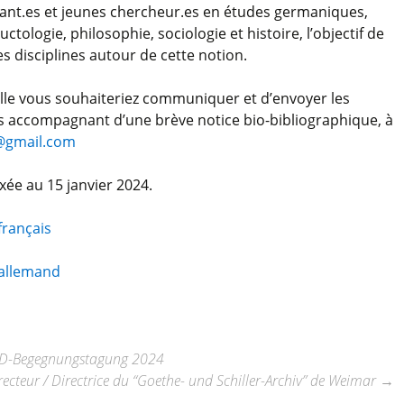
rant.es et jeunes chercheur.es en études germaniques,
ctologie, philosophie, sociologie et histoire, l’objectif de
es disciplines autour de cette notion.
elle vous souhaiteriez communiquer et d’envoyer les
s accompagnant d’une brève notice bio-bibliographique, à
@gmail.com
xée au 15 janvier 2024.
français
 allemand
AAD-Begegnungstagung 2024
recteur / Directrice du “Goethe- und Schiller-Archiv” de Weimar
→