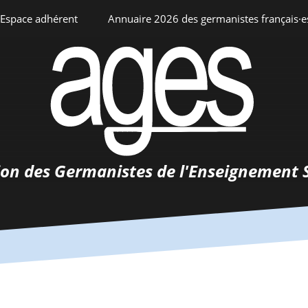
Espace adhérent
Annuaire 2026 des germanistes français·e
ciation
Espace personnel
Annuaire interne
Adhésion
ents
ion des Germanistes de l'Enseignement 
0-
urs
 de
 d’emploi
tements