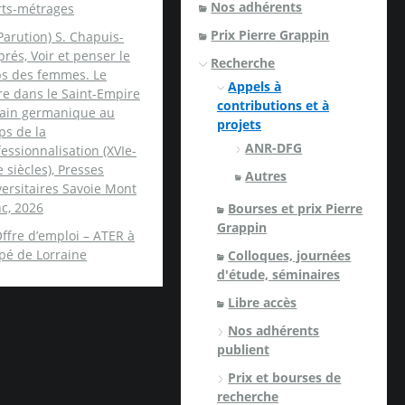
Nos adhérents
rts-métrages
Prix Pierre Grappin
Parution) S. Chapuis-
rés, Voir et penser le
Recherche
ps des femmes. Le
Appels à
re dans le Saint-Empire
contributions et à
ain germanique au
projets
ps de la
ANR-DFG
essionnalisation (XVIe-
e siècles), Presses
Autres
ersitaires Savoie Mont
c, 2026
Bourses et prix Pierre
Grappin
ffre d’emploi – ATER à
spé de Lorraine
Colloques, journées
d'étude, séminaires
Libre accès
Nos adhérents
publient
Prix et bourses de
recherche