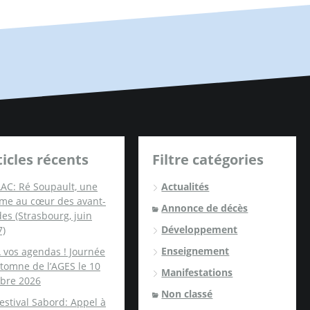
ticles récents
Filtre catégories
AC: Ré Soupault, une
Actualités
me au cœur des avant-
Annonce de décès
es (Strasbourg, juin
Développement
7)
Enseignement
 vos agendas ! Journée
tomne de l’AGES le 10
Manifestations
obre 2026
Non classé
estival Sabord: Appel à