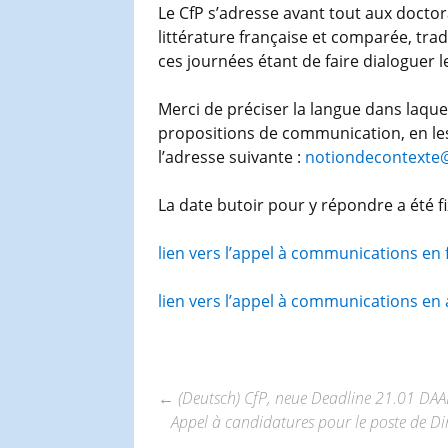
Le CfP s’adresse avant tout aux docto
littérature française et comparée, tradu
ces journées étant de faire dialoguer l
Merci de préciser la langue dans laqu
propositions de communication, en le
l’adresse suivante :
notiondecontexte
La date butoir pour y répondre a été fi
lien vers l’appel à communications en 
lien vers l’appel à communications en
←
(Deutsch) CfP, neue Deadline 21.01 D
Appel à candidatures pour le poste de Di