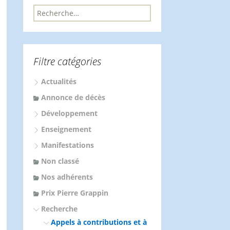
R
e
c
h
e
Filtre catégories
r
c
Actualités
h
e
Annonce de décès
r
Développement
:
Enseignement
Manifestations
Non classé
Nos adhérents
Prix Pierre Grappin
Recherche
Appels à contributions et à