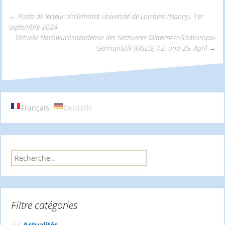
←
Poste de lecteur d’allemand Université de Lorraine (Nancy), 1er
septembre 2024
Navigation
Virtuelle Nachwuchsakademie des Netzwerks Mittelmeer-Südeuropa-
Germanistik (MSEG) 12. und 26. April
→
des
articles
Français
Deutsch
R
e
c
h
e
Filtre catégories
r
c
h
Actualités