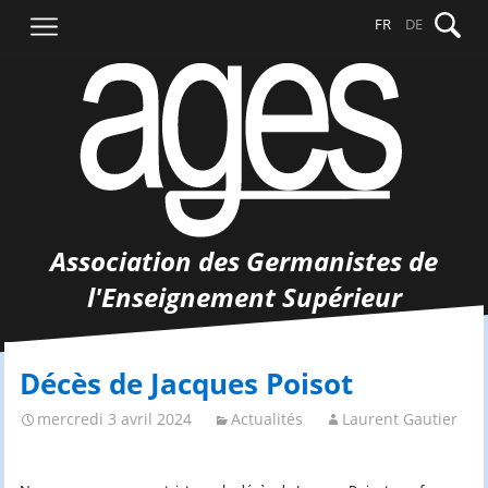
Aller
Recher
FR
DE
au
contenu
Association des Germanistes de
l'Enseignement Supérieur
Décès de Jacques Poisot
mercredi 3 avril 2024
Actualités
Laurent Gautier