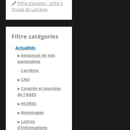
Offre d’emploi – ATER à
l’Inspé de Lorraine
Filtre catégories
Actualités
Annonces de nos
partenaires
Carrières
CNU
Congrès et journées
de l'AGES
HCERES
Hommages
Lettres
d'informations