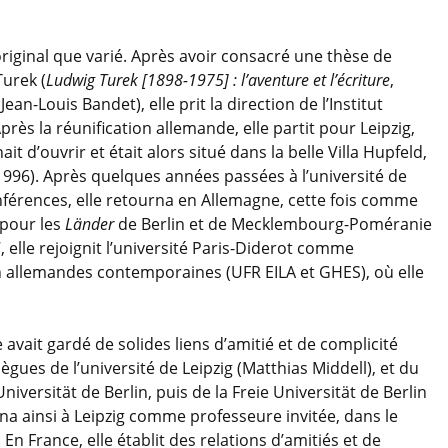
riginal que varié. Après avoir consacré une thèse de
Turek (
Ludwig Turek [1898-1975] : l’aventure et l’écriture
,
an-Louis Bandet), elle prit la direction de l’Institut
près la réunification allemande, elle partit pour Leipzig,
nait d’ouvrir et était alors situé dans la belle Villa Hupfeld,
96). Après quelques années passées à l’université de
érences, elle retourna en Allemagne, cette fois comme
 pour les
Länder
de Berlin et de Mecklembourg-Poméranie
, elle rejoignit l’université Paris-Diderot comme
ion allemandes contemporaines (UFR EILA et GHES), où elle
avait gardé de solides liens d’amitié et de complicité
ègues de l’université de Leipzig (Matthias Middell), et du
versität de Berlin, puis de la Freie Universität de Berlin
rna ainsi à Leipzig comme professeure invitée, dans le
 En France, elle établit des relations d’amitiés et de