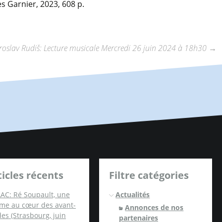
es Garnier, 2023, 608 p.
roslav Rudiš: Lecture musicale Mercredi 26 juin 2024 à 18h30
→
ticles récents
Filtre catégories
AC: Ré Soupault, une
Actualités
me au cœur des avant-
Annonces de nos
es (Strasbourg, juin
partenaires