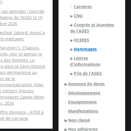
7)
Carrières
 vos agendas ! Journée
CNU
tomne de l’AGES le 10
obre 2026
Congrès et journées
de l'AGES
estival Sabord: Appel à
rts-métrages
HCERES
Parution) S. Chapuis-
Hommages
rés, Voir et penser le
Lettres
ps des femmes. Le
d'informations
re dans le Saint-Empire
ain germanique au
Prix de l'AGES
ps de la
Annonce de décès
essionnalisation (XVIe-
e siècles), Presses
Développement
ersitaires Savoie Mont
Enseignement
c, 2026
Manifestations
ffre d’emploi – ATER à
spé de Lorraine
Non classé
Nos adhérents