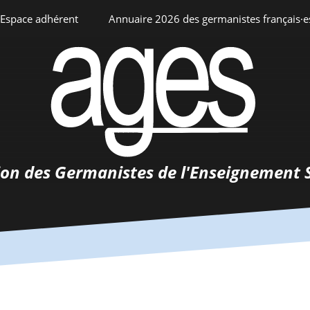
Espace adhérent
Annuaire 2026 des germanistes français·e
ciation
Espace personnel
Annuaire interne
Adhésion
ents
ion des Germanistes de l'Enseignement 
0-
urs
 de
 d’emploi
tements