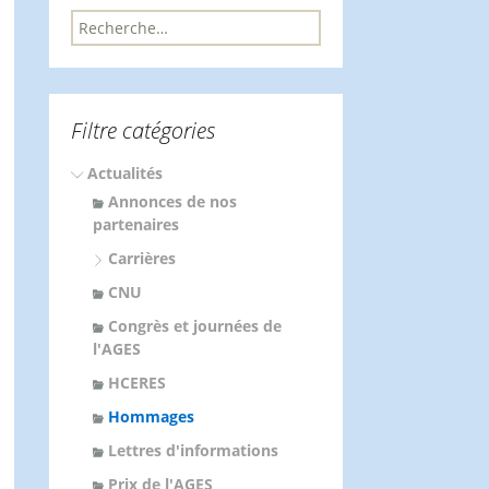
R
e
c
h
e
Filtre catégories
r
c
Actualités
h
e
Annonces de nos
r
partenaires
Carrières
:
CNU
Congrès et journées de
l'AGES
HCERES
Hommages
Lettres d'informations
Prix de l'AGES