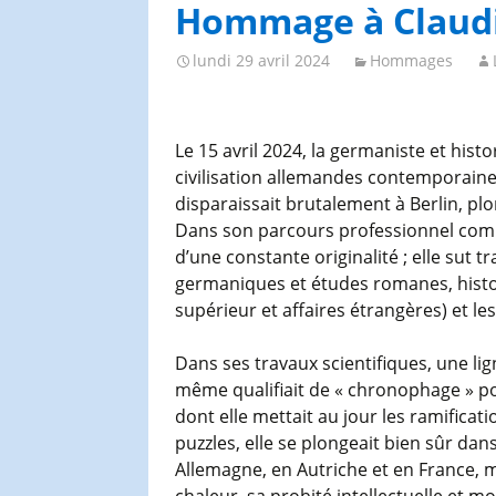
Congrès et journées de
Hommage à Claudin
l’AGES
lundi 29 avril 2024
Hommages
Le 15 avril 2024, la germaniste et hist
civilisation allemandes contemporaines 
disparaissait brutalement à Berlin, plo
Dans son parcours professionnel comm
d’une constante originalité ; elle sut t
germaniques et études romanes, histo
supérieur et affaires étrangères) et le
Dans ses travaux scientifiques, une li
même qualifiait de « chronophage » pou
dont elle mettait au jour les ramifica
puzzles, elle se plongeait bien sûr dan
Allemagne, en Autriche et en France, ma
chaleur, sa probité intellectuelle et m