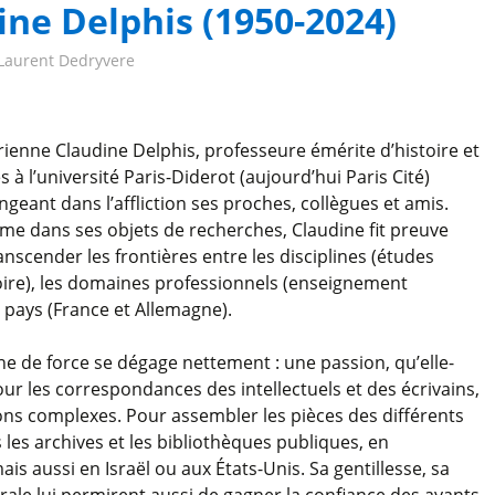
e Delphis (1950-2024)
Laurent Dedryvere
orienne Claudine Delphis, professeure émérite d’histoire et
à l’université Paris-Diderot (aujourd’hui Paris Cité)
ngeant dans l’affliction ses proches, collègues et amis.
e dans ses objets de recherches, Claudine fit preuve
ranscender les frontières entre les disciplines (études
ire), les domaines professionnels (enseignement
s pays (France et Allemagne).
gne de force se dégage nettement : une passion, qu’elle-
r les correspondances des intellectuels et des écrivains,
tions complexes. Pour assembler les pièces des différents
s les archives et les bibliothèques publiques, en
is aussi en Israël ou aux États-Unis. Sa gentillesse, sa
orale lui permirent aussi de gagner la confiance des ayants