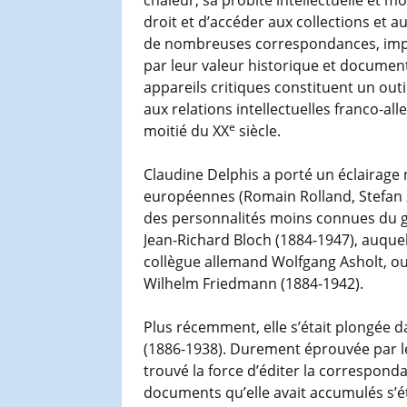
droit et d’accéder aux collections et au
de nombreuses correspondances, import
par leur valeur historique et document
appareils critiques constituent un out
aux relations intellectuelles franco-al
e
moitié du XX
siècle.
Claudine Delphis a porté un éclairage
européennes (Romain Rolland, Stefan Z
des personnalités moins connues du gra
Jean-Richard Bloch (1884-1947), auquel
collègue allemand Wolfgang Asholt, ou
Wilhelm Friedmann (1884-1942).
Plus récemment, elle s’était plongée d
(1886-1938). Durement éprouvée par le
trouvé la force d’éditer la correspon
documents qu’elle avait accumulés s’éta