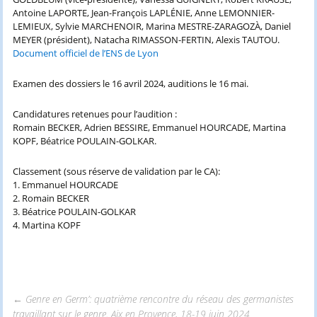
Antoine LAPORTE, Jean-François LAPLÉNIE, Anne LEMONNIER-
LEMIEUX, Sylvie MARCHENOIR, Marina MESTRE-ZARAGOZÀ, Daniel
MEYER (président), Natacha RIMASSON-FERTIN, Alexis TAUTOU.
Document officiel de l’ENS de Lyon
Examen des dossiers le 16 avril 2024, auditions le 16 mai.
Candidatures retenues pour l’audition :
Romain BECKER, Adrien BESSIRE, Emmanuel HOURCADE, Martina
KOPF, Béatrice POULAIN-GOLKAR.
Classement (sous réserve de validation par le CA):
1. Emmanuel HOURCADE
2. Romain BECKER
3. Béatrice POULAIN-GOLKAR
4. Martina KOPF
←
Genre en Germ’: quatrième rencontre du réseau des germanistes
travaillant sur le genre. Aix en Provence, 18-19 juin 2024