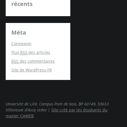
récents
Méta
Connexion
Flux
RSS
des articles
RSS
des commentaires
Site de WordPress-FR
Université de Lille, Campus Pont de bois, BP 60149, 59653
Villeneuve d'Ascq cedex
|
Site créé par les étudiants du
master CAWEB