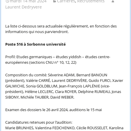
mardi 14 mai 2024
Carrières
,
Recrutements
Laurent Dedryvere
La liste ci-dessous sera actualisée régulièrement, en fonction des
informations qui nous parviendront.
Poste 516 à Sorbonne université
Profil: Etudes germaniques – études yiddish – études centre-
européennes (sections CNU n° 10, 12, 22)
Composition du comité: Séverine ADAM, Bernard BANOUN
(président), Valérie CARRÉ, Laurent DEDRYVÈRE, Guido FURCI, Xavier
GALMICHE, Sonia GOLDBLUM, Jean-François LAPLÉNIE (vice-
président), Hélène LECLERC, Clara ROYER, Delphine RUMEAU, Jonas
SIBONY, Michèle TAUBER, David WEBER.
Examen des dossiers le 26 avril 2024, auditions le 15 mai
Candidatures retenues pour l’audition:
Marie BRUNHES, Valentina FEDCHENKO, Cécile ROUSSELET, Karolina