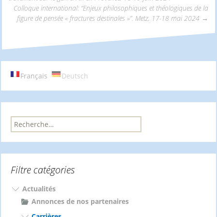
Navigation
Colloque international: “Enjeux philosophiques et théologiques de la
figure de pensée « fractures destinales »”. Metz, 17-18 mai 2024
→
des
articles
Français
Deutsch
R
e
c
h
e
Filtre catégories
r
c
h
Actualités
e
Annonces de nos partenaires
r
Carrières