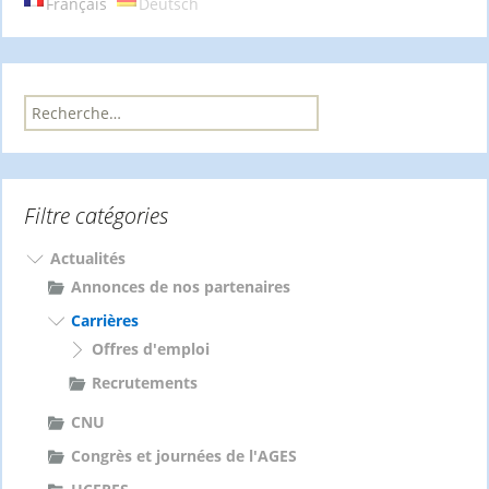
Français
Deutsch
R
e
c
h
e
Filtre catégories
r
c
h
Actualités
e
Annonces de nos partenaires
r
Carrières
Offres d'emploi
:
Recrutements
CNU
Congrès et journées de l'AGES