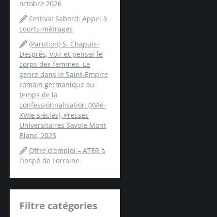
octobre 2026
Festival Sabord: Appel à
courts-métrages
(Parution) S. Chapuis-
Després, Voir et penser le
corps des femmes. Le
genre dans le Saint-Empire
romain germanique au
temps de la
confessionnalisation (XVIe-
XVIIe siècles), Presses
Universitaires Savoie Mont
Blanc, 2026
Offre d’emploi – ATER à
l’Inspé de Lorraine
Filtre catégories