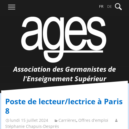
Aller
Recher
FR
DE
au
contenu
Association des Germanistes de
l'Enseignement Supérieur
Poste de lecteur/lectrice à Paris
8
lundi 15 juillet 2024
Carrières
,
Offres d'emploi
Stéphanie Chapuis-Després