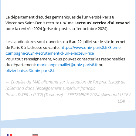
Le département d’études germaniques de l’université Paris 8
Vincennes Saint-Denis recrute un/une
Lecteur/lectrice d’allemand
pour la rentrée 2024 (prise de poste au 1er octobre 2024).
Les candidatures sont ouvertes du 8 au 22 juillet sur le site internet
de Paris 8 à l’adresse suivante:
https://www.univ-paris8.fr/3-eme-
Campagne-2024-Recrutement-d-un-e-lecteur-rice
Pour tout renseignement, vous pouvez contacter les responsables
du département:
marie-ange.maillet@univ-paris8.fr
ou
olivier.baisez@univ-paris8.fr
←
Enquête du MAE allemand sur le situation de l’apprentissage de
l’allemand dans l’enseignement supérieur francais
Navigation
Poste d’ATER à l’UT2J (Toulouse) – SEPTEMBRE 2024 (Allemand LLCE /
LEA)
→
des
articles