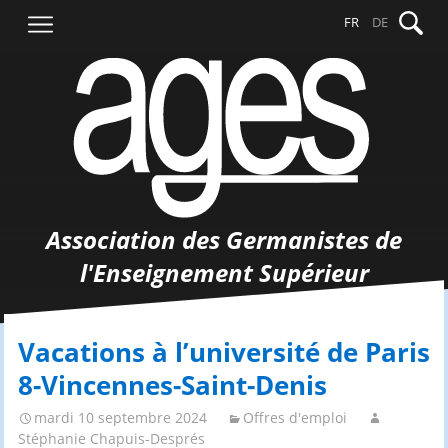
Aller
Recher
FR
DE
au
contenu
Association des Germanistes de
l'Enseignement Supérieur
Vacations à l’université de Paris
8-Vincennes-Saint-Denis
mardi 10 septembre 2024
Offres d'emploi
Stéphanie Chapuis-Després