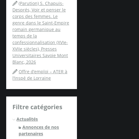
(Parution) S. Chapuis-
Després, Voir et penser le
corps des femmes. Le
genre dans le Saint-Empire
romain germanique au
temps de la
confessionnalisation (XVIe-
XVIIe siècles), Presses
Universitaires Savoie Mont
Blanc, 2026
Offre d’emploi – ATER à
l’Inspé de Lorraine
Filtre catégories
Actualités
Annonces de nos
partenaires