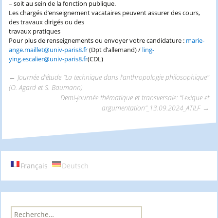
– soit au sein de la fonction publique.
Les chargés d’enseignement vacataires peuvent assurer des cours,
des travaux dirigés ou des
travaux pratiques
Pour plus de renseignements ou envoyer votre candidature :
marie-
ange.maillet@univ-paris8.fr
(Dpt d’allemand) /
ling-
ying.escalier@univ-paris8.fr
(CDL)
←
Journée d’étude “La technique dans l’anthropologie philosophique”
(O. Agard et S. Baumann)
Navigation
Demi-journée thématique et transversale: “Lexique et
argumentation”_13.09.2024_ATILF
→
des
articles
Français
Deutsch
R
e