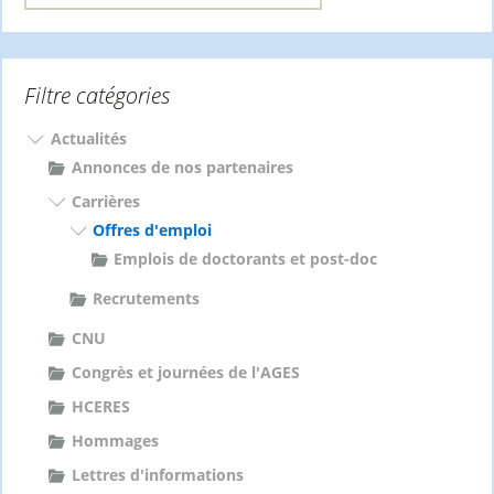
c
h
e
Filtre catégories
r
c
h
Actualités
e
Annonces de nos partenaires
r
Carrières
Offres d'emploi
:
Emplois de doctorants et post-doc
Recrutements
CNU
Congrès et journées de l'AGES
HCERES
Hommages
Lettres d'informations