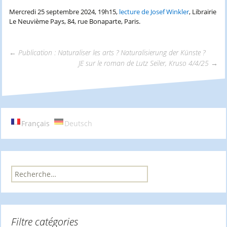
Mercredi 25 septembre 2024, 19h15,
lecture de Josef Winkler
, Librairie
Le Neuvième Pays, 84, rue Bonaparte, Paris.
←
Publication : Naturaliser les arts ? Naturalisierung der Künste ?
JE sur le roman de Lutz Seiler, Kruso 4/4/25
→
Navigation
des
Français
Deutsch
articles
R
e
c
h
e
Filtre catégories
r