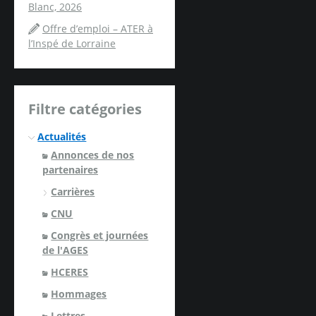
Blanc, 2026
Offre d’emploi – ATER à
l’Inspé de Lorraine
Filtre catégories
Actualités
Annonces de nos
partenaires
Carrières
CNU
Congrès et journées
de l'AGES
HCERES
Hommages
Lettres