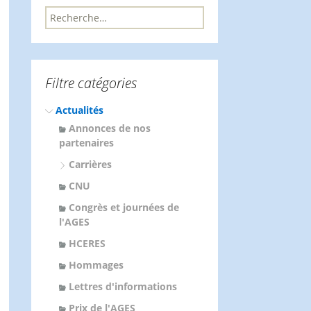
R
e
c
h
e
Filtre catégories
r
c
Actualités
h
e
Annonces de nos
r
partenaires
Carrières
:
CNU
Congrès et journées de
l'AGES
HCERES
Hommages
Lettres d'informations
Prix de l'AGES