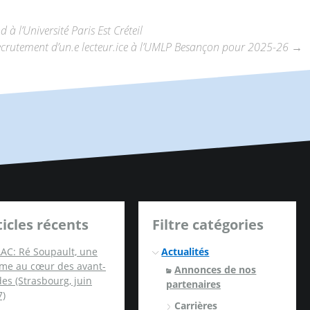
à l’Université Paris Est Créteil
crutement d’un.e lecteur.ice à l’UMLP Besançon pour 2025-26
→
ticles récents
Filtre catégories
AC: Ré Soupault, une
Actualités
me au cœur des avant-
Annonces de nos
es (Strasbourg, juin
partenaires
7)
Carrières