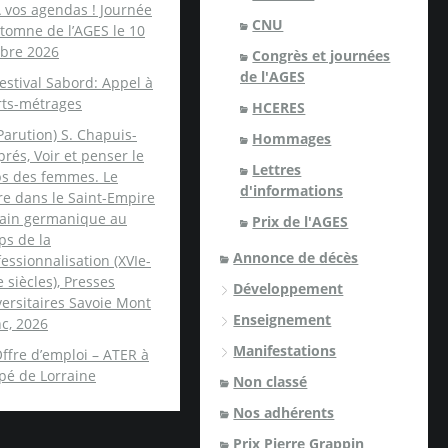
 vos agendas ! Journée
CNU
tomne de l’AGES le 10
obre 2026
Congrès et journées
de l'AGES
estival Sabord: Appel à
rts-métrages
HCERES
Parution) S. Chapuis-
Hommages
rés, Voir et penser le
Lettres
ps des femmes. Le
d'informations
re dans le Saint-Empire
ain germanique au
Prix de l'AGES
ps de la
Annonce de décès
essionnalisation (XVIe-
e siècles), Presses
Développement
ersitaires Savoie Mont
Enseignement
c, 2026
Manifestations
ffre d’emploi – ATER à
spé de Lorraine
Non classé
Nos adhérents
Prix Pierre Grappin