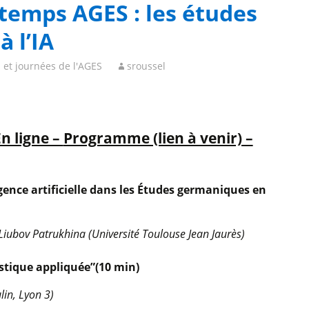
temps AGES : les études
 l’IA
 et journées de l'AGES
sroussel
n ligne –
Programme (lien à venir) –
ligence artificielle dans les Études germaniques en
Liubov Patrukhina (Université Toulouse Jean Jaurès)
istique appliquée”
(10 min)
in, Lyon 3)