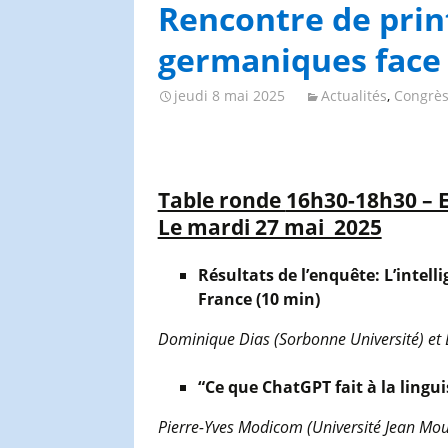
Congrès et journées de
Rencontre de prin
l’AGES
germaniques face à
jeudi 8 mai 2025
Actualités
,
Congrès
Table ronde
16h30-18h30 – E
Le mardi 27 mai 2025
Résultats de l’enquête
: L’intel
France (10 min)
Dominique Dias (Sorbonne Université) et 
“Ce que ChatGPT fait à la lingu
Pierre-Yves Modicom (Université Jean Moul