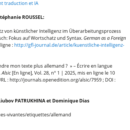
t traduction et IA
 Stéphanie ROUSSEL:
atz von künstlicher Intelligenz im Überarbeitungsprozess
ch: Fokus auf Wortschatz und Syntax.
German as a Foreign
ligne :
http://gfl-journal.de/article/kuenstliche-intelligenz-
ndre mon texte plus allemand ? » – Écrire en langue
,
Alsic
[En ligne], Vol. 28, n° 1 | 2025, mis en ligne le 10
RL : http://journals.openedition.org/alsic/7959 ; DOI :
r Liubov PATRUKHINA et Dominique Dias
ues-vivantes/etiquettes/allemand