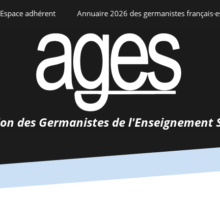
Espace adhérent
Annuaire 2026 des germanistes français·e
ciation
Espace personnel
Annuaire interne
Adhésion
ents
ion des Germanistes de l'Enseignement 
0-
urs
 de
 d’emploi
tements