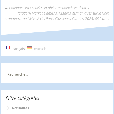
←
Colloque “Max Scheler, la phénoménologie en débats”
[Parution] Margot Damiens, Regards germaniques sur le Nord
Navigation
scandinave au XVIIIe siècle, Paris, Classiques Garnier, 2025, 651 p.
→
des
articles
Français
Deutsch
R
e
c
h
e
Filtre catégories
r
c
h
Actualités
e