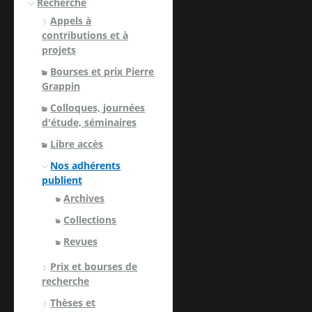
Recherche
Appels à
contributions et à
projets
Bourses et prix Pierre
Grappin
Colloques, journées
d'étude, séminaires
Libre accès
Nos adhérents
publient
Archives
Collections
Revues
Prix et bourses de
recherche
Thèses et