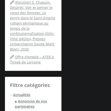
(Parution) S. Chapuis-
Després, Voir et penser le
corps des femmes. Le
genre dans le Saint-Empire
romain germanique au
temps de la
confessionnalisation (XVIe-
XVIIe siècles), Presses
Universitaires Savoie Mont
Blanc, 2026
Offre d’emploi – ATER à
l’Inspé de Lorraine
Filtre catégories
Actualités
Annonces de nos
partenaires