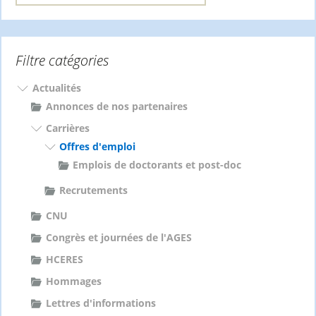
c
h
e
Filtre catégories
r
c
h
Actualités
e
Annonces de nos partenaires
r
Carrières
Offres d'emploi
:
Emplois de doctorants et post-doc
Recrutements
CNU
Congrès et journées de l'AGES
HCERES
Hommages
Lettres d'informations