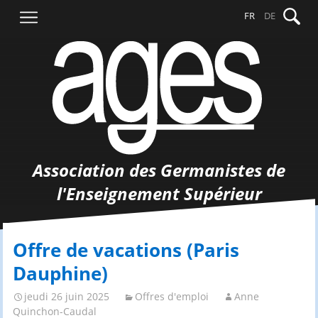
Aller
Recher
FR
DE
au
contenu
Association des Germanistes de
l'Enseignement Supérieur
Offre de vacations (Paris
Dauphine)
jeudi 26 juin 2025
Offres d'emploi
Anne
Quinchon-Caudal