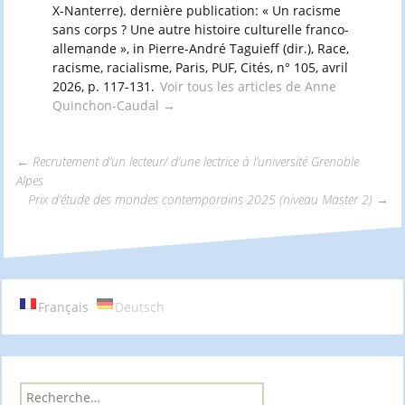
X-Nanterre). dernière publication: « Un racisme
sans corps ? Une autre histoire culturelle franco-
allemande », in Pierre-André Taguieff (dir.), Race,
racisme, racialisme, Paris, PUF, Cités, n° 105, avril
2026, p. 117-131.
Voir tous les articles de Anne
Quinchon-Caudal
→
←
Recrutement d’un lecteur/ d’une lectrice à l’université Grenoble
Alpes
Navigation
Prix d’étude des mondes contemporains 2025 (niveau Master 2)
→
des
articles
Français
Deutsch
R
e