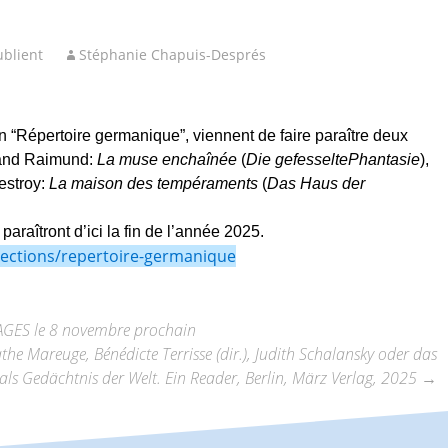
blient
Stéphanie Chapuis-Després
ion “Répertoire germanique”, viennent de faire paraître deux
nand Raimund:
La muse enchaînée
(
Die gefesselte
Phantasie
),
estroy:
La maison des tempéraments
(
Das Haus der
araîtront d’ici la fin de l’année 2025.
llections/repertoire-germanique
’AGES le 8 novembre prochain
 Mareuge, Bénédicte Terrisse (dir.), Judith Schalansky oder das
als Gedächtnis der Welt. Ein Reader, Berlin, März Verlag, 2025
→