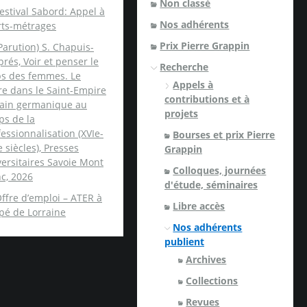
Non classé
estival Sabord: Appel à
Nos adhérents
rts-métrages
Prix Pierre Grappin
Parution) S. Chapuis-
rés, Voir et penser le
Recherche
ps des femmes. Le
Appels à
re dans le Saint-Empire
contributions et à
ain germanique au
projets
ps de la
essionnalisation (XVIe-
Bourses et prix Pierre
e siècles), Presses
Grappin
ersitaires Savoie Mont
Colloques, journées
c, 2026
d'étude, séminaires
ffre d’emploi – ATER à
Libre accès
spé de Lorraine
Nos adhérents
publient
Archives
Collections
Revues