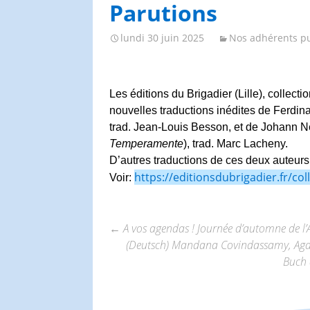
Congrès et journées de
Parutions
l’AGES
lundi 30 juin 2025
Nos adhérents pu
Les éditions du Brigadier (Lille), collect
nouvelles traductions inédites de Ferdi
trad. Jean-Louis Besson, et de Johann N
Temperamente
), trad. Marc Lacheny.
D’autres traductions de ces deux auteurs p
https://editionsdubrigadier.fr/co
Voir:
←
A vos agendas ! Journée d’automne de l
(Deutsch) Mandana Covindassamy, Agathe
Navigation
Buch 
des