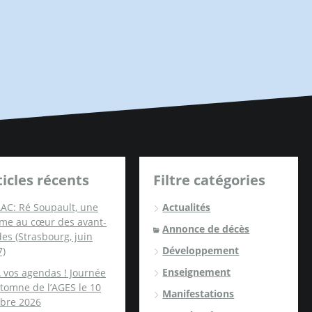
ticles récents
Filtre catégories
AC: Ré Soupault, une
Actualités
me au cœur des avant-
Annonce de décès
es (Strasbourg, juin
Développement
7)
Enseignement
 vos agendas ! Journée
tomne de l’AGES le 10
Manifestations
obre 2026