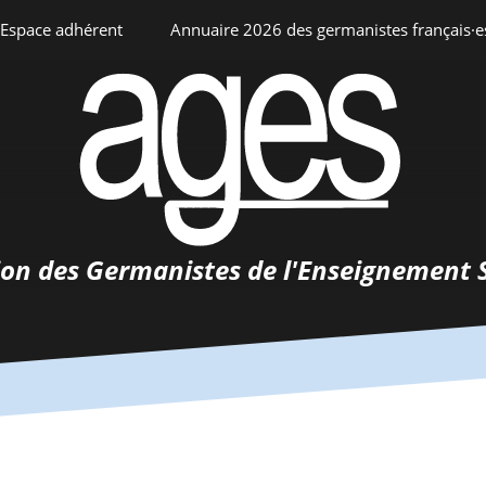
Espace adhérent
Annuaire 2026 des germanistes français·e
ciation
Espace personnel
Annuaire interne
Adhésion
ents
ion des Germanistes de l'Enseignement 
0-
urs
 de
 d’emploi
tements