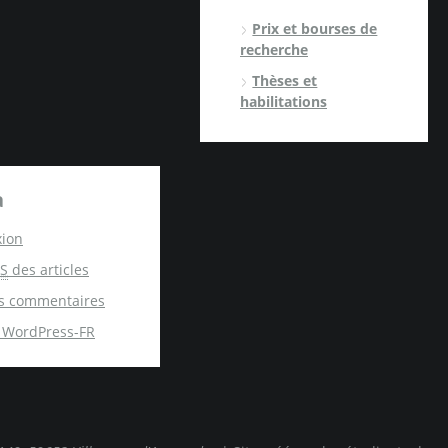
Prix et bourses de
recherche
Thèses et
habilitations
a
ion
S
des articles
s commentaires
e WordPress-FR