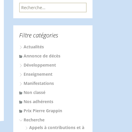
R
e
c
h
e
Filtre catégories
r
c
Actualités
h
e
Annonce de décès
r
Développement
:
Enseignement
Manifestations
Non classé
Nos adhérents
Prix Pierre Grappin
Recherche
Appels à contributions et à