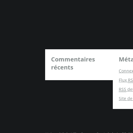
Commentaires
Mét
récents
Connex
Flux
RS
RSS
de
Site d