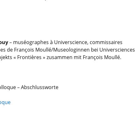
ouy
– muséographes à Universcience, commissaires
ées de François Moullé/Museologinnen bei Universciences
jekts « Frontières » zusammen mit François Moullé.
colloque – Abschlussworte
oque