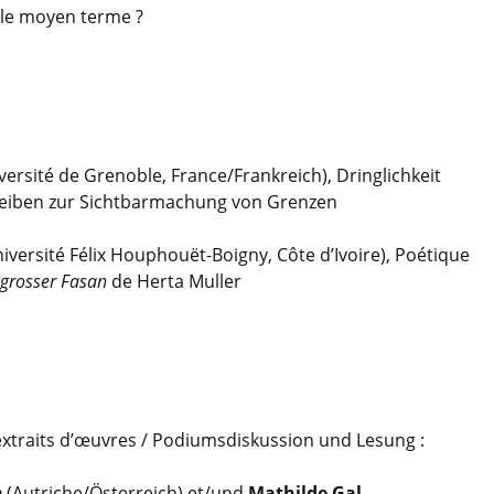
 le moyen terme ?
versité de Grenoble, France/Frankreich), Dringlichkeit
reiben zur Sichtbarmachung von Grenzen
iversité Félix Houphouët-Boigny, Côte d’Ivoire), Poétique
 grosser Fasan
de Herta Muller
’extraits d’œuvres / Podiumsdiskussion und Lesung :
e
(Autriche/Österreich) et/und
Mathilde Gal