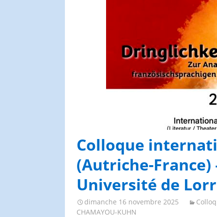
Congrès et journées de
l’AGES
Colloque internati
(Autriche-France) 
Université de Lor
dimanche 16 novembre 2025
Colloq
CHAMAYOU-KUHN