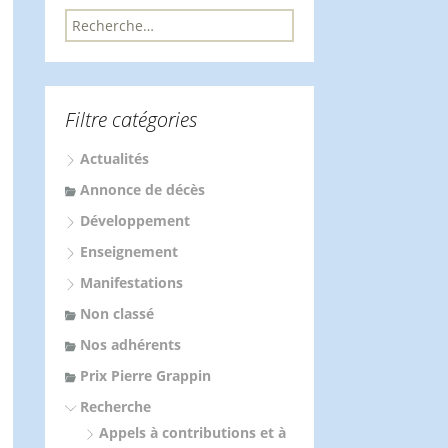
R
e
c
h
e
Filtre catégories
r
c
Actualités
h
e
Annonce de décès
r
Développement
:
Enseignement
Manifestations
Non classé
Nos adhérents
Prix Pierre Grappin
Recherche
Appels à contributions et à