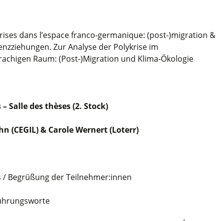
crises dans l’espace franco-germanique: (post-)migration &
renzziehungen. Zur Analyse der Polykrise im
achigen Raum: (Post-)Migration und Klima-Ökologie
 Salle des thèses (2. Stock)
n (CEGIL) & Carole Wernert (Loterr)
es / Begrüßung der Teilnehmer:innen
führungsworte