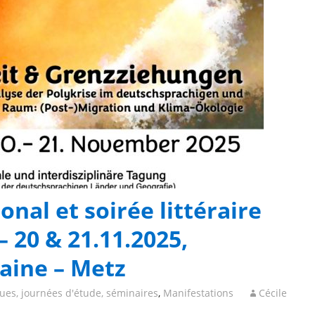
onal et soirée littéraire
– 20 & 21.11.2025,
raine – Metz
ues, journées d'étude, séminaires
,
Manifestations
Cécile