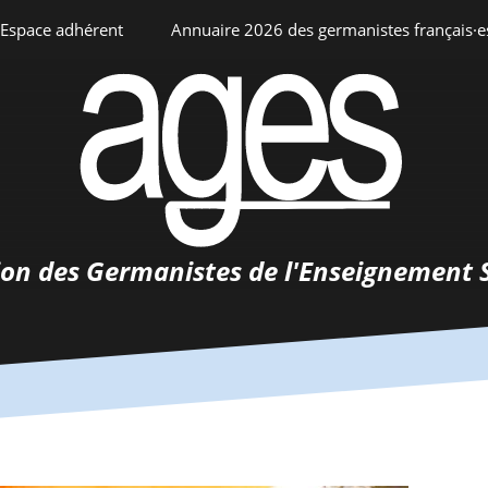
Espace adhérent
Annuaire 2026 des germanistes français·e
ciation
Espace personnel
Annuaire interne
Adhésion
ents
ion des Germanistes de l'Enseignement 
0-
urs
 de
 d’emploi
tements