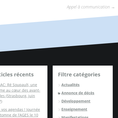
Appel à communication
→
ticles récents
Filtre catégories
AC: Ré Soupault, une
Actualités
me au cœur des avant-
Annonce de décès
es (Strasbourg, juin
Développement
7)
Enseignement
 vos agendas ! Journée
tomne de l’AGES le 10
Manifestations