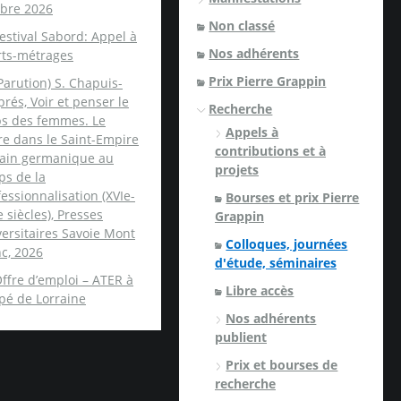
obre 2026
Non classé
estival Sabord: Appel à
Nos adhérents
rts-métrages
Prix Pierre Grappin
Parution) S. Chapuis-
rés, Voir et penser le
Recherche
ps des femmes. Le
Appels à
re dans le Saint-Empire
contributions et à
ain germanique au
projets
ps de la
essionnalisation (XVIe-
Bourses et prix Pierre
e siècles), Presses
Grappin
ersitaires Savoie Mont
Colloques, journées
c, 2026
d'étude, séminaires
ffre d’emploi – ATER à
Libre accès
spé de Lorraine
Nos adhérents
publient
Prix et bourses de
recherche