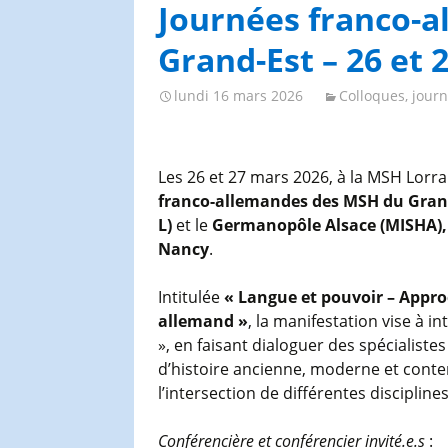
Congrès et journées de
Journées franco-
l’AGES
Grand-Est – 26 et 
lundi 16 mars 2026
Colloques, jour
Les 26 et 27 mars 2026, à la MSH Lorra
franco-allemandes des MSH du Gran
L)
et le
Germanopôle Alsace (MISHA),
Nancy
.
Intitulée
« Langue et pouvoir – Approc
allemand »
, la manifestation vise à in
», en faisant dialoguer des spécialistes
d’histoire ancienne, moderne et conte
l’intersection de différentes disciplines,
Conférencière et conférencier invité.e.s
: