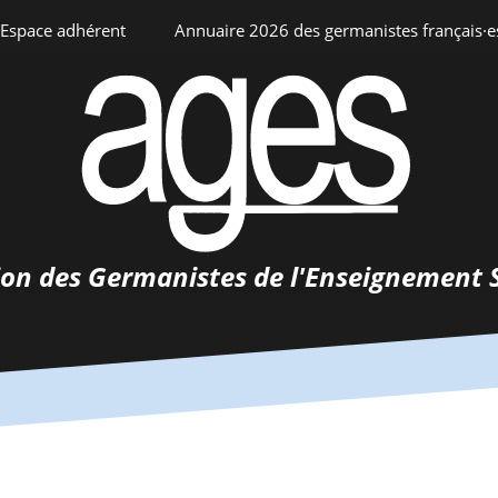
Espace adhérent
Annuaire 2026 des germanistes français·e
ciation
Espace personnel
Annuaire interne
Adhésion
ents
ion des Germanistes de l'Enseignement 
0-
urs
 de
 d’emploi
tements