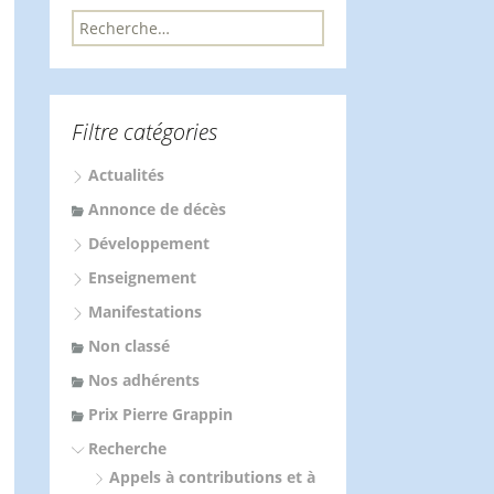
R
e
c
h
e
Filtre catégories
r
c
Actualités
h
e
Annonce de décès
r
Développement
:
Enseignement
Manifestations
Non classé
Nos adhérents
Prix Pierre Grappin
Recherche
Appels à contributions et à