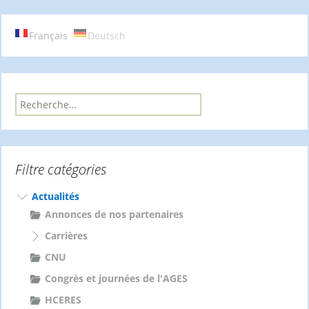
articles
Français
Deutsch
R
e
c
h
e
Filtre catégories
r
c
h
Actualités
e
Annonces de nos partenaires
r
Carrières
:
CNU
Congrès et journées de l'AGES
HCERES