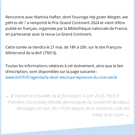
Rencontre avec Martina Hefter, dont l’ouvrage
Hey guten Morgen, wie
geht es dir ?
a remporté le Prix Grand Continent 2024 et vient d’être
publié en français, organisée par la Bibliothèque nationale de France,
en partenariat avec la revue Le Grand Continent,
Cette soirée se tiendra le 21 mai, de 18h à 20h, sur le site François-
Mitterrand de la BnF (75013).
Toutes les informations relatives à cet événement, ainsi que le lien
d’inscription, sont disponibles sur la page suivante :
www.bnf.fr/fr/agenda/le-desir-deurope-lepreuve-du-xxie-siecle
←
JE Histoire et actualités de la fascisation, 4 juin 2026, Paris 8
Premières Doctoriales d’études germaniques De l’université Bordeaux
Navigation
Montaigne 20 mai, 9h-17h30 Maison de la recherche, salle des
thèses et en zoom
→
des