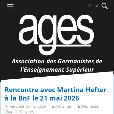
Aller
Recher
FR
DE
au
contenu
Association des Germanistes de
l'Enseignement Supérieur
Rencontre avec Martina Hefter
à la BnF le 21 mai 2026
mercredi 13 mai 2026
Actualités
Stéphanie
Chapuis-Després