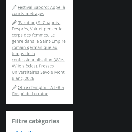
Festival Sabord: Appel à
courts-métrages
(Parution) S. Chapuis-
Després, Voir et penser le
corps des femmes. Le
genre dans le Saint-Empire
romain germanique au
temps de la
confessionnalisation (XVIe-
XVIIe siècles), Presses
Universitaires Savoie Mont
Blanc, 2026
Offre d’emploi – ATER à
l’Inspé de Lorraine
Filtre catégories