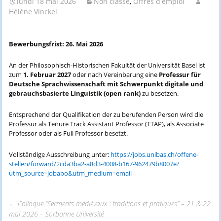
lundi 18 mai 2026
Non classé
,
Offres d'emploi
Hélène Vinckel
Bewerbungsfrist: 26. Mai 2026
An der Philosophisch-Historischen Fakultät der Universität Basel ist
zum
1. Februar 2027
oder nach Vereinbarung eine
Professur für
Deutsche Sprachwissenschaft mit Schwerpunkt digitale und
gebrauchsbasierte Linguistik (open rank)
zu besetzen.
Entsprechend der Qualifikation der zu berufenden Person wird die
Professur als Tenure Track Assistant Professor (TTAP), als Associate
Professor oder als Full Professor besetzt.
Vollständige Ausschreibung unter:
https://jobs.unibas.ch/offene-
stellen/forward/2cda3ba2-a8d3-4008-b167-962479b8007e?
utm_source=jobabo&utm_medium=email
←
Colloque “Serments médiévaux : traditions et pratiques” – 21 & 22
mai 2026 – Sorbonne Université