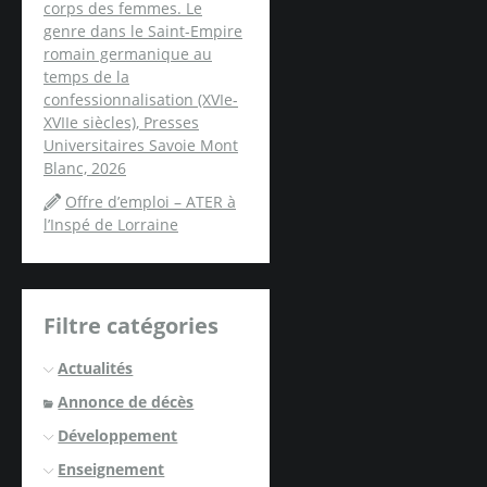
corps des femmes. Le
genre dans le Saint-Empire
romain germanique au
temps de la
confessionnalisation (XVIe-
XVIIe siècles), Presses
Universitaires Savoie Mont
Blanc, 2026
Offre d’emploi – ATER à
l’Inspé de Lorraine
Filtre catégories
Actualités
Annonce de décès
Développement
Enseignement