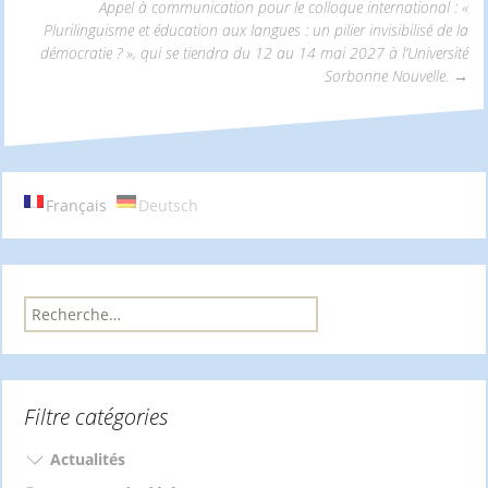
Navigation
Appel à communication pour le colloque international : «
Plurilinguisme et éducation aux langues : un pilier invisibilisé de la
démocratie ? », qui se tiendra du 12 au 14 mai 2027 à l’Université
des
Sorbonne Nouvelle.
→
articles
Français
Deutsch
R
e
c
h
e
Filtre catégories
r
c
h
Actualités
e