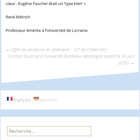
cœur : Eugène Faucher était un ‘type bien’ ».
René Métrich
Professeur émérite à l’Université de Lorraine
←
Offre de vacations en allemand – IUT de Créteil-Vitry
Contrat doctoral à l’université Bordeaux Montaigne (avant le 30 juin
Navigation
2026)
→
des
articles
Français
Deutsch
R
e
c