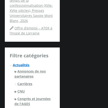
temps de la
confessionnalisation (XVIe-
XVIIe siècles), Presses
Universitaires Savoie Mont
Blanc, 2026
Offre d’emploi – ATER à
l’Inspé de Lorraine
Filtre catégories
Actualités
Annonces de nos
partenaires
Carrières
CNU
Congrès et journées
de l'AGES