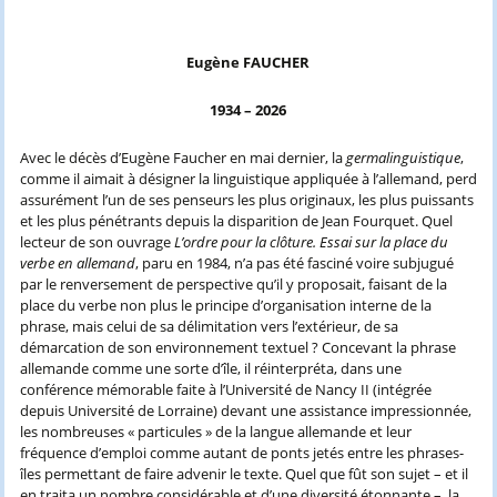
Eugène FAUCHER
1934 – 2026
Avec le décès d’Eugène Faucher en mai dernier, la
germalinguistique
,
comme il aimait à désigner la linguistique appliquée à l’allemand, perd
assurément l’un de ses penseurs les plus originaux, les plus puissants
et les plus pénétrants depuis la disparition de Jean Fourquet. Quel
lecteur de son ouvrage
L’ordre pour la clôture. Essai sur la place du
verbe en allemand
, paru en 1984, n’a pas été fasciné voire subjugué
par le renversement de perspective qu’il y proposait, faisant de la
place du verbe non plus le principe d’organisation interne de la
phrase, mais celui de sa délimitation vers l’extérieur, de sa
démarcation de son environnement textuel ? Concevant la phrase
allemande comme une sorte d’île, il réinterpréta, dans une
conférence mémorable faite à l’Université de Nancy II (intégrée
depuis Université de Lorraine) devant une assistance impressionnée,
les nombreuses « particules » de la langue allemande et leur
fréquence d’emploi comme autant de ponts jetés entre les phrases-
îles permettant de faire advenir le texte. Quel que fût son sujet – et il
en traita un nombre considérable et d’une diversité étonnante –, la