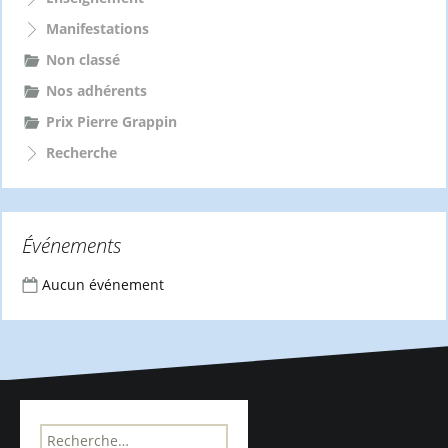
Manifestations
Non classé
Nos adhérents
Prix Pierre Grappin
Recherche
Événements
Aucun événement
R