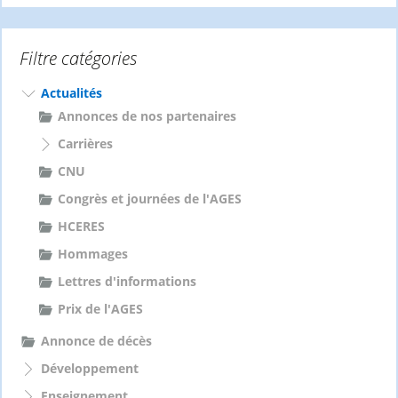
h
e
Filtre catégories
r
c
h
Actualités
e
Annonces de nos partenaires
r
Carrières
:
CNU
Congrès et journées de l'AGES
HCERES
Hommages
Lettres d'informations
Prix de l'AGES
Annonce de décès
Développement
Enseignement