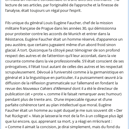
lecture de ses articles, par l’originalité de l’approche et la finesse de
l’analyse, était toujours un régal pour l’esprit.
Fils unique du général Louis Eugène Faucher, chef de la mission
militaire française de Prague dans les années 30, qui démissionna
pour protester contre les accords de Munich et entrer dans la
Résistance, Eugène Faucher était un homme réservé, d’apparence un
peu austère, que certains jugeaient même d’un abord froid sinon
glacial. À tort. Quiconque l’a côtoyé peut témoigner de son profond
respect des autres et de l’attention qu’il leur accordait, dans la vie
courante comme dans la vie professionnelle. S’il était conscient de ses
prérogatives, il l’était tout autant de celles des autres et les respectait
scrupuleusement. Dévoué à l’université comme à la germanistique en
général et à la linguistique en particulier, il a puissamment œuvré à la
diffusion de la réflexion grammaticale sur l’allemand en fondant la
revue des
Nouveaux Cahiers d’Allemand
dont il a été le directeur de
publication (et « prote », comme il le faisait remarquer avec humour)
pendant plus de trente ans. D’une impeccable rigueur et d’une
parfaite cohérence tant au plan intellectuel que moral, Eugène
Faucher était un homme au sujet duquel je me suis souvent dit « Der
hat Rückgrat! ». Mais je laisserai le mot de la fin à un collègue plus âgé
que lui encore, qui, apprenant sa mort, y a réagi en m’écrivant :
« Comme il aimait la concision, je dirai simplement, mais du fond du