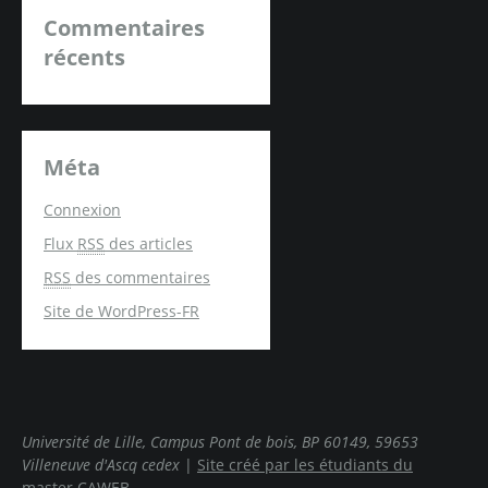
Commentaires
récents
Méta
Connexion
Flux
RSS
des articles
RSS
des commentaires
Site de WordPress-FR
Université de Lille, Campus Pont de bois, BP 60149, 59653
Villeneuve d'Ascq cedex
|
Site créé par les étudiants du
master CAWEB