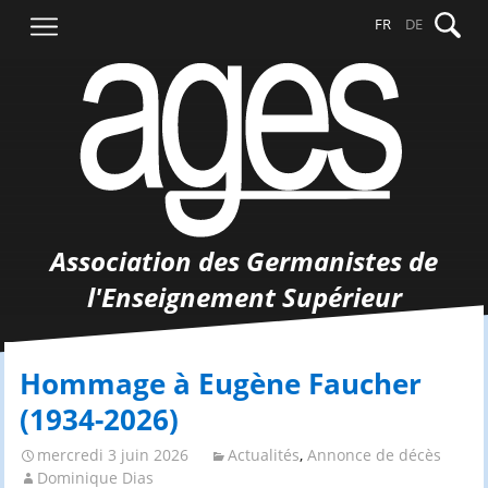
Aller
Recher
FR
DE
au
contenu
Association des Germanistes de
l'Enseignement Supérieur
Hommage à Eugène Faucher
(1934-2026)
mercredi 3 juin 2026
Actualités
,
Annonce de décès
Dominique Dias