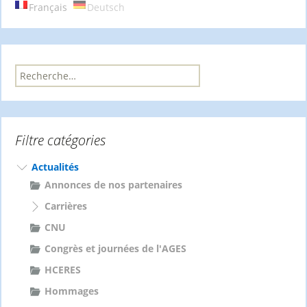
articles
Français
Deutsch
R
e
c
h
e
Filtre catégories
r
c
h
Actualités
e
Annonces de nos partenaires
r
Carrières
:
CNU
Congrès et journées de l'AGES
HCERES
Hommages