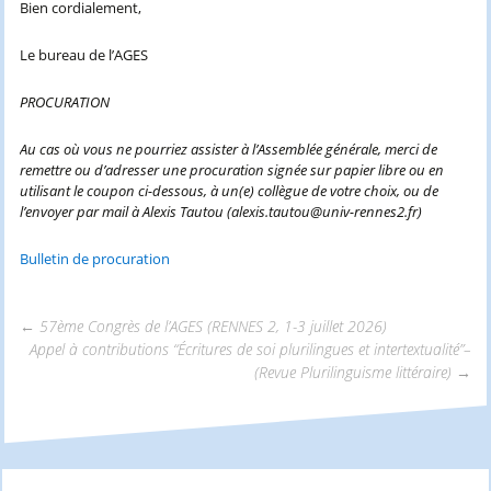
Bien cordialement,
Le bureau de l’AGES
PROCURATION
Au cas où vous ne pourriez assister à l’Assemblée générale, merci de
remettre ou d’adresser une procuration signée sur papier libre ou en
utilisant le coupon ci-dessous, à un(e) collègue de votre choix, ou de
l’envoyer par mail à Alexis Tautou (alexis.tautou@univ-rennes2.fr)
Bulletin de procuration
←
57ème Congrès de l’AGES (RENNES 2, 1-3 juillet 2026)
Appel à contributions “Écritures de soi plurilingues et intertextualité”–
Navigation
(Revue Plurilinguisme littéraire)
→
des