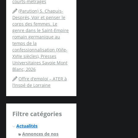
courts-métrages
(Parution) S. Chapuis-
Després, Voir et penser le
corps des femmes. Le
genre dans le Saint-Empire
romain germanique au
temps de la
confessionnalisation (XVIe-
XVIIe siècles), Presses
Universitaires Savoie Mont
Blanc, 2026
Offre d’emploi – ATER à
l’Inspé de Lorraine
Filtre catégories
Actualités
Annonces de nos