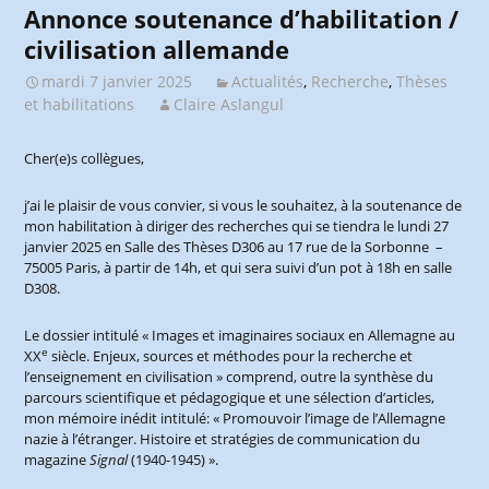
Annonce soutenance d’habilitation /
civilisation allemande
mardi 7 janvier 2025
Actualités
,
Recherche
,
Thèses
et habilitations
Claire Aslangul
Cher(e)s collègues,
j’ai le plaisir de vous convier, si vous le souhaitez, à la soutenance de
mon habilitation à diriger des recherches qui se tiendra le lundi 27
janvier 2025 en Salle des Thèses D306 au 17 rue de la Sorbonne –
75005 Paris, à partir de 14h, et qui sera suivi d’un pot à 18h en salle
D308.
Le dossier intitulé « Images et imaginaires sociaux en Allemagne au
e
XX
siècle. Enjeux, sources et méthodes pour la recherche et
l’enseignement en civilisation » comprend, outre la synthèse du
parcours scientifique et pédagogique et une sélection d’articles,
mon mémoire inédit intitulé: « Promouvoir l’image de l’Allemagne
nazie à l’étranger. Histoire et stratégies de communication du
magazine
Signal
(1940-1945) ».