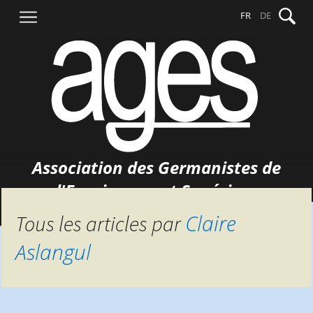
Aller
Recher
FR
DE
au
contenu
Association des Germanistes de
l'Enseignement Supérieur
Claire
Tous les articles par
Aslangul