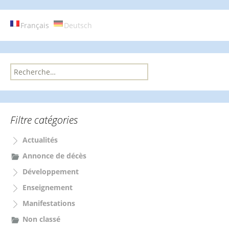
Français
Deutsch
R
e
c
h
e
Filtre catégories
r
c
Actualités
h
e
Annonce de décès
r
Développement
:
Enseignement
Manifestations
Non classé