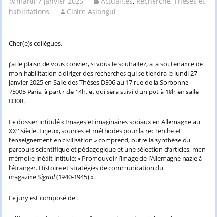
mardi 7 janvier 2025
Actualités
,
Recherche
,
Thèses et
habilitations
Claire Aslangul
Cher(e)s collègues,
j’ai le plaisir de vous convier, si vous le souhaitez, à la soutenance de
mon habilitation à diriger des recherches qui se tiendra le lundi 27
janvier 2025 en Salle des Thèses D306 au 17 rue de la Sorbonne –
75005 Paris, à partir de 14h, et qui sera suivi d’un pot à 18h en salle
D308.
Le dossier intitulé « Images et imaginaires sociaux en Allemagne au
e
XX
siècle. Enjeux, sources et méthodes pour la recherche et
l’enseignement en civilisation » comprend, outre la synthèse du
parcours scientifique et pédagogique et une sélection d’articles, mon
mémoire inédit intitulé: « Promouvoir l’image de l’Allemagne nazie à
l’étranger. Histoire et stratégies de communication du
magazine
Signal
(1940-1945) ».
Le jury est composé de :