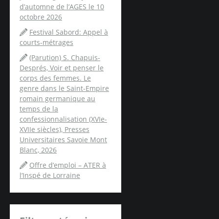
d’automne de l’AGES le 10
octobre 2026
Festival Sabord: Appel à
courts-métrages
(Parution) S. Chapuis-
Després, Voir et penser le
corps des femmes. Le
genre dans le Saint-Empire
romain germanique au
temps de la
confessionnalisation (XVIe-
XVIIe siècles), Presses
Universitaires Savoie Mont
Blanc, 2026
Offre d’emploi – ATER à
l’Inspé de Lorraine