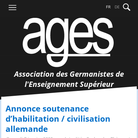
Aller
Recher
FR
DE
au
contenu
Association des Germanistes de
l'Enseignement Supérieur
Annonce soutenance
d’habilitation / civilisation
allemande