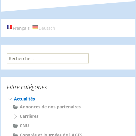
des
articles
Français
Deutsch
R
e
c
h
e
Filtre catégories
r
c
h
Actualités
e
Annonces de nos partenaires
r
Carrières
:
CNU
Congrès et journées de l'AGES