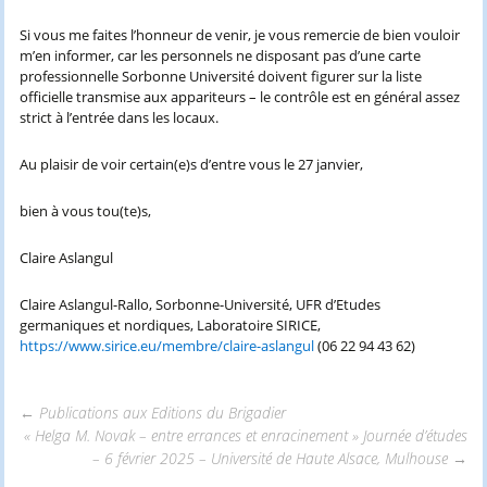
Si vous me faites l’honneur de venir, je vous remercie de bien vouloir
m’en informer, car les personnels ne disposant pas d’une carte
professionnelle Sorbonne Université doivent figurer sur la liste
officielle transmise aux appariteurs – le contrôle est en général assez
strict à l’entrée dans les locaux.
Au plaisir de voir certain(e)s d’entre vous le 27 janvier,
bien à vous tou(te)s,
Claire Aslangul
Claire Aslangul-Rallo, Sorbonne-Université, UFR d’Etudes
germaniques et nordiques, Laboratoire SIRICE,
https://www.sirice.eu/membre/claire-aslangul
(06 22 94 43 62)
←
Publications aux Editions du Brigadier
« Helga M. Novak – entre errances et enracinement » Journée d’études
Navigation
– 6 février 2025 – Université de Haute Alsace, Mulhouse
→