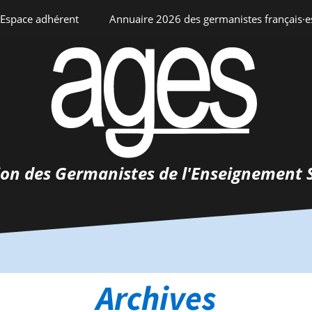
Espace adhérent
Annuaire 2026 des germanistes français·e
ciation
Espace personnel
Annuaire interne
Adhésion
ents
ion des Germanistes de l'Enseignement 
0-
urs
 de
 d’emploi
tements
Archives