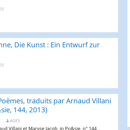
ie
ES
oziale
ynamik
er
olitischen
hnmacht,
Anne, Die Kunst : Ein Entwurf zur
übingen,
rancke,
ES
013.
 Poèmes, traduits par Arnaud Villani
sie, 144, 2013)
AGES
ud Villani et Maryse Jacob, in Po&sie, n° 144,