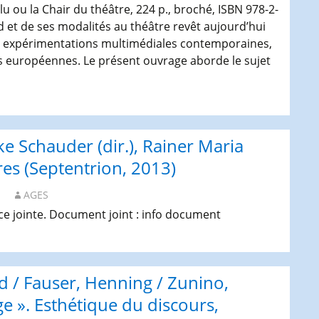
lu ou la Chair du théâtre, 224 p., broché, ISBN 978-2-
d et de ses modalités au théâtre revêt aujourd’hui
es expérimentations multimédiales contemporaines,
es européennes. Le présent ouvrage aborde le sujet
cation :
ence
et,
ilke Schauder (dir.), Rainer Maria
rd
rrogé.
res (Septentrion, 2013)
AGES
èce jointe. Document joint : info document
r
tre
id / Fauser, Henning / Zunino,
oré
mpion,
ge ». Esthétique du discours,
)