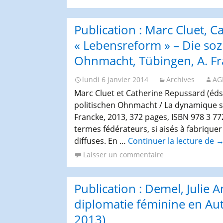
Congrès et journées de
l’AGES
Publication : Marc Cluet, C
« Lebensreform » – Die soz
Ohnmacht, Tübingen, A. Fr
lundi 6 janvier 2014
Archives
AG
Marc Cluet et Catherine Repussard (éds.
politischen Ohnmacht / La dynamique soc
Francke, 2013, 372 pages, ISBN 978 3 7
termes fédérateurs, si aisés à fabriquer
diffuses. En …
Continuer la lecture de
P
M
Laisser un commentaire
C
C
Publication : Demel, Julie 
R
(é
diplomatie féminine en Aut
«
2013)