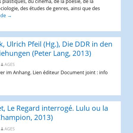
s plastiques, du cinéma, de la poésie, de la
ociologie, des études de genres, ainsi que des
e de
Publication :
→
Hélène
Camarade,
Marie-
, Ulrich Pfeil (Hg.), Die DDR in den
Lise
Paoli
iehungen (Peter Lang, 2013)
(dir.),
AGES
Marges
et
lyer im Anhang. Lien éditeur Document joint : info
territoires
chorégraphiques
de
Pina
et, Le Regard interrogé. Lulu ou la
Bausch
(2013)
Champion, 2013)
AGES