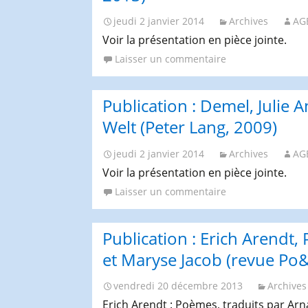
–
D
jeudi 2 janvier 2014
Archives
AG
s
Voir la présentation en pièce jointe.
D
Laisser un commentaire
d
p
O
Publication : Demel, Julie 
T
Welt (Peter Lang, 2009)
A.
F
jeudi 2 janvier 2014
Archives
AG
2
Voir la présentation en pièce jointe.
Laisser un commentaire
Publication : Erich Arendt,
et Maryse Jacob (revue Po&
vendredi 20 décembre 2013
Archives
Erich Arendt : Poèmes, traduits par Arna