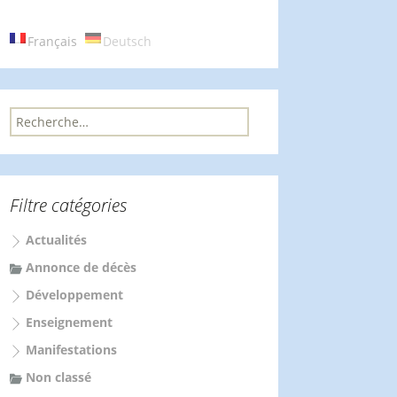
Français
Deutsch
R
e
c
h
e
Filtre catégories
r
c
Actualités
h
e
Annonce de décès
r
Développement
:
Enseignement
Manifestations
Non classé