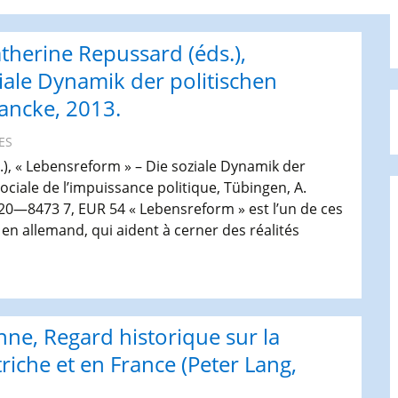
atherine Repussard (éds.),
iale Dynamik der politischen
ancke, 2013.
ES
), « Lebensreform » – Die soziale Dynamik der
iale de l’impuissance politique, Tübingen, A.
720—8473 7, EUR 54 « Lebensreform » est l’un de ces
 en allemand, qui aident à cerner des réalités
ublication :
→
arc
luet,
atherine
Anne, Regard historique sur la
epussard
ds.),
riche et en France (Peter Lang,
 Lebensreform »