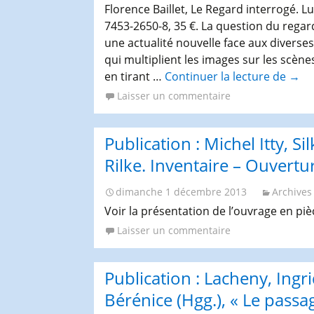
Florence Baillet, Le Regard interrogé. Lu
7453-2650-8, 35 €. La question du regar
une actualité nouvelle face aux divers
qui multiplient les images sur les scèn
en tirant …
Continuer la lecture de
Publi
→
Flor
Laisser un commentaire
Baill
Le
Publication : Michel Itty, S
Rega
inte
Rilke. Inventaire – Ouvertu
Lulu
dimanche 1 décembre 2013
Archives
ou
la
Voir la présentation de l’ouvrage en pi
Chai
Laisser un commentaire
du
théâ
Publication : Lacheny, Ingr
(Hon
Cha
Bérénice (Hgg.), « Le passa
2013