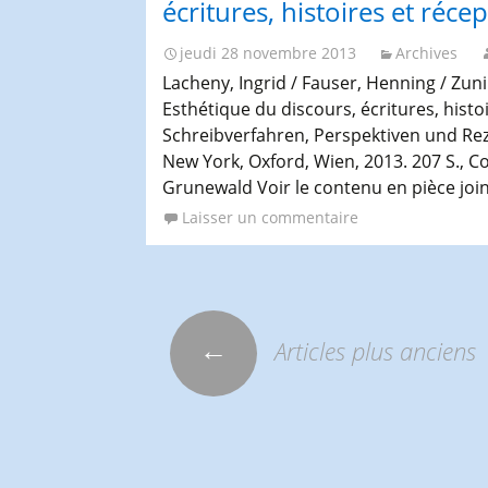
écritures, histoires et réce
jeudi 28 novembre 2013
Archives
Lacheny, Ingrid / Fauser, Henning / Zun
Esthétique du discours, écritures, histo
Schreibverfahren, Perspektiven und Reze
New York, Oxford, Wien, 2013. 207 S., Co
Grunewald Voir le contenu en pièce joi
Laisser un commentaire
←
Articles plus anciens
Navigation
des