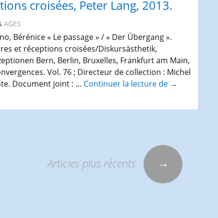
ptions croisées, Peter Lang, 2013.
AGES
ino, Bérénice « Le passage » / « Der Übergang ».
ires et réceptions croisées/Diskursästhetik,
ptionen Bern, Berlin, Bruxelles, Frankfurt am Main,
nvergences. Vol. 76 ; Directeur de collection : Michel
nte. Document joint : …
Continuer la lecture de
Publication :
→
Lacheny,
Ingrid
/
Fauser,
Henning
/
→
Articles plus récents
Zunino,
Bérénice
(Hgg.),
« Le
passage ».