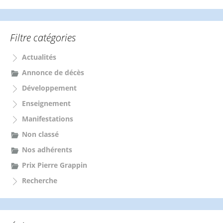
c
h
e
Filtre catégories
r
c
Actualités
h
e
Annonce de décès
r
Développement
:
Enseignement
Manifestations
Non classé
Nos adhérents
Prix Pierre Grappin
Recherche