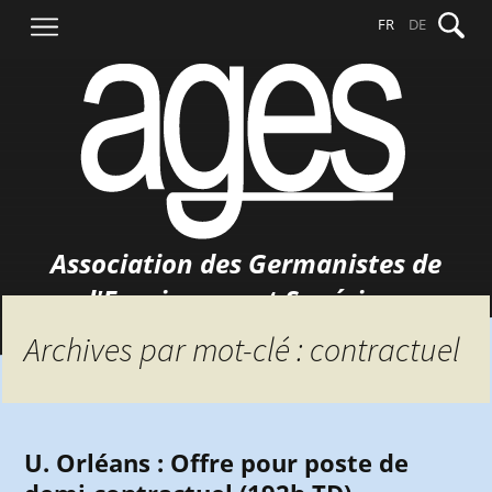
Aller
Recher
FR
DE
au
contenu
Association des Germanistes de
l'Enseignement Supérieur
Archives par mot-clé : contractuel
U. Orléans : Offre pour poste de