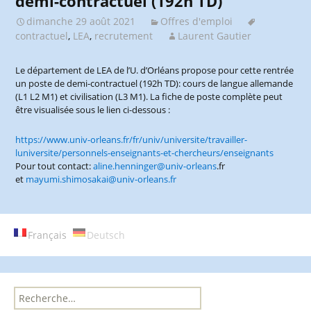
demi-contractuel (192h TD)
dimanche 29 août 2021
Offres d'emploi
contractuel
,
LEA
,
recrutement
Laurent Gautier
Le département de LEA de l’U. d’Orléans propose pour cette rentrée
un poste de demi-contractuel (192h TD): cours de langue allemande
(L1 L2 M1) et civilisation (L3 M1). La fiche de poste complète peut
être visualisée sous le lien ci-dessous :
https://www.univ-orleans.fr/fr/univ/universite/travailler-
luniversite/personnels-enseignants-et-chercheurs/enseignants
Pour tout contact:
aline.henninger@univ-orleans
.fr
et
mayumi.shimosakai@univ-orleans.fr
Français
Deutsch
R
e