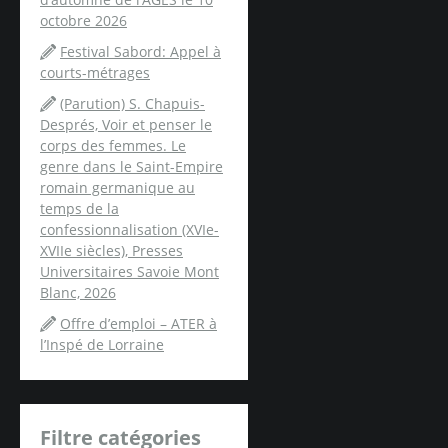
octobre 2026
Festival Sabord: Appel à
courts-métrages
(Parution) S. Chapuis-
Després, Voir et penser le
corps des femmes. Le
genre dans le Saint-Empire
romain germanique au
temps de la
confessionnalisation (XVIe-
XVIIe siècles), Presses
Universitaires Savoie Mont
Blanc, 2026
Offre d’emploi – ATER à
l’Inspé de Lorraine
Filtre catégories