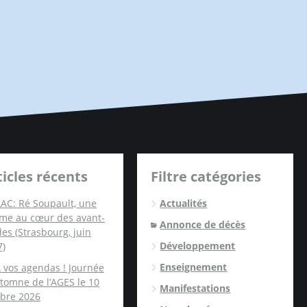
ticles récents
Filtre catégories
AC: Ré Soupault, une
Actualités
me au cœur des avant-
Annonce de décès
es (Strasbourg, juin
Développement
7)
Enseignement
 vos agendas ! Journée
tomne de l’AGES le 10
Manifestations
obre 2026