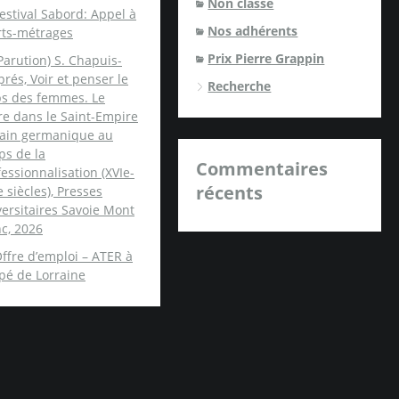
Non classé
estival Sabord: Appel à
Nos adhérents
rts-métrages
Prix Pierre Grappin
Parution) S. Chapuis-
rés, Voir et penser le
Recherche
ps des femmes. Le
re dans le Saint-Empire
ain germanique au
ps de la
Commentaires
essionnalisation (XVIe-
récents
e siècles), Presses
ersitaires Savoie Mont
c, 2026
ffre d’emploi – ATER à
spé de Lorraine