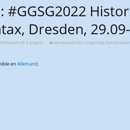
P: #GGSG2022 Histor
tax, Dresden, 29.09
tributions et à projets
Germanistische Linguistik
,
Konstruktio
nible en
Allemand
.