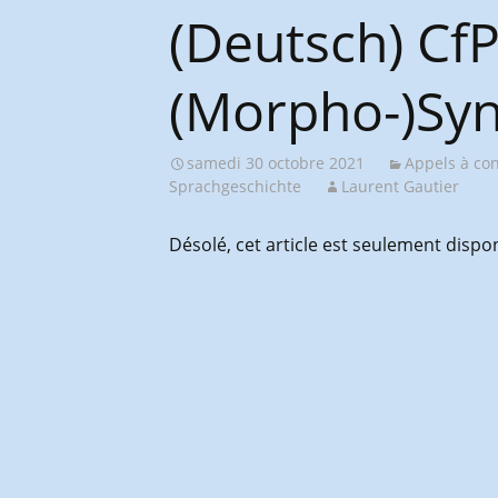
Congrès et journées de
(Deutsch) Cf
l’AGES
(Morpho-)Syn
samedi 30 octobre 2021
Appels à con
Sprachgeschichte
Laurent Gautier
Désolé, cet article est seulement dispo