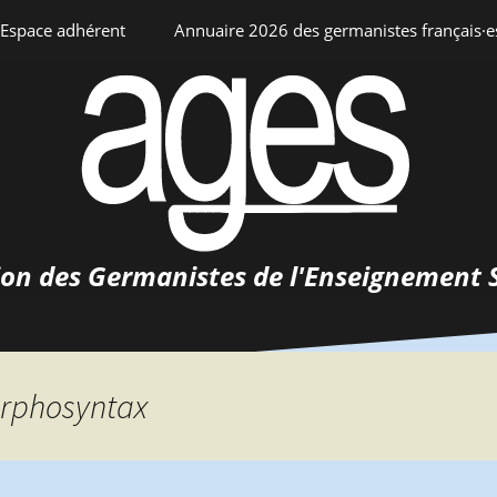
Espace adhérent
Annuaire 2026 des germanistes français·e
ciation
Espace personnel
Annuaire interne
Adhésion
ents
ion des Germanistes de l'Enseignement 
0-
urs
 de
 d’emploi
orphosyntax
tements