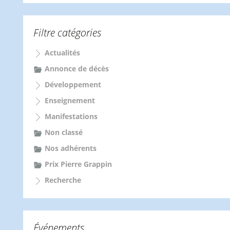
c
h
e
Filtre catégories
r
c
Actualités
h
e
Annonce de décès
r
Développement
:
Enseignement
Manifestations
Non classé
Nos adhérents
Prix Pierre Grappin
Recherche
Événements