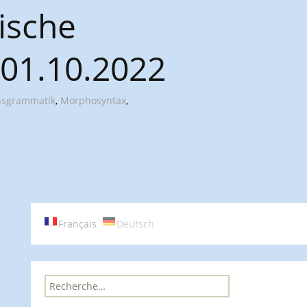
ische
-01.10.2022
nsgrammatik
,
Morphosyntax
,
Français
Deutsch
R
e