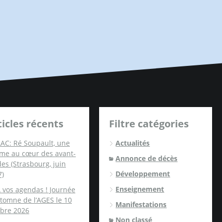
ticles récents
Filtre catégories
AC: Ré Soupault, une
Actualités
me au cœur des avant-
Annonce de décès
es (Strasbourg, juin
Développement
7)
Enseignement
 vos agendas ! Journée
tomne de l’AGES le 10
Manifestations
obre 2026
Non classé