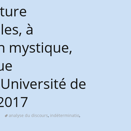
iture
les, à
n mystique,
ue
-Université de
 2017
analyse du discours
,
indéterminatio
,