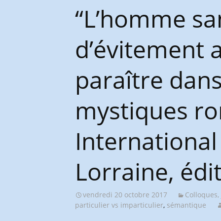
Congrès et journées de
“L’homme sans
l’AGES
d’évitement a
paraître dan
mystiques ro
International
Lorraine, édi
vendredi 20 octobre 2017
Colloques,
particulier vs imparticulier
,
sémantique