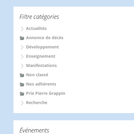
h
e
Filtre catégories
r
c
Actualités
h
e
Annonce de décès
r
Développement
:
Enseignement
Manifestations
Non classé
Nos adhérents
Prix Pierre Grappin
Recherche
Événements