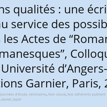
 qualités : une écr
u service des possib
s les Actes de “Roma
manesques”, Colloq
 Université d’Angers
tions Garnier, Paris,
 journées d'étude, séminaires
,
Non classé
,
Nos adhérents publient
daviet_taylor