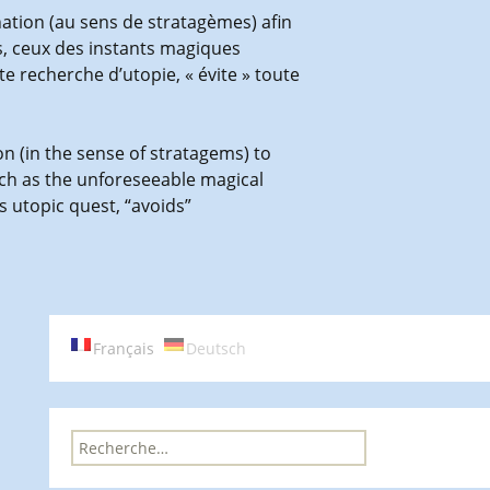
nation (au sens de stratagèmes) afin
s, ceux des instants magiques
e recherche d’utopie, « évite » toute
on (in the sense of stratagems) to
uch as the unforeseeable magical
s utopic quest, “avoids”
Français
Deutsch
R
e
c