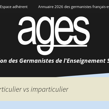
Espace adhérent
Annuaire 2026 des germanistes français·e
ciation
Espace personnel
Annuaire interne
Adhésion
ents
ion des Germanistes de l'Enseignement 
0-
urs
 de
 d’emploi
ticulier vs imparticulier
tements