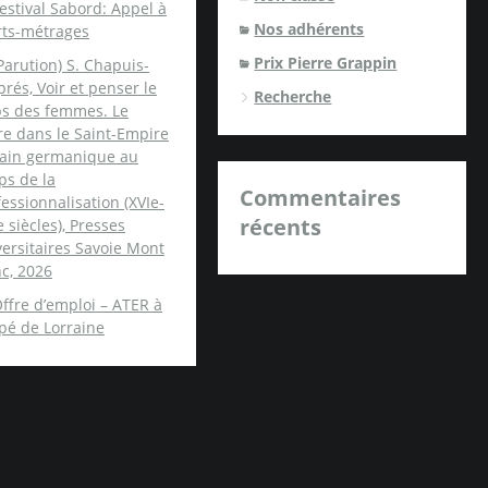
estival Sabord: Appel à
Nos adhérents
rts-métrages
Prix Pierre Grappin
Parution) S. Chapuis-
rés, Voir et penser le
Recherche
ps des femmes. Le
re dans le Saint-Empire
ain germanique au
ps de la
Commentaires
essionnalisation (XVIe-
récents
e siècles), Presses
ersitaires Savoie Mont
c, 2026
ffre d’emploi – ATER à
spé de Lorraine