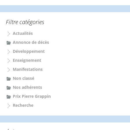
c
h
e
Filtre catégories
r
c
Actualités
h
e
Annonce de décès
r
Développement
:
Enseignement
Manifestations
Non classé
Nos adhérents
Prix Pierre Grappin
Recherche