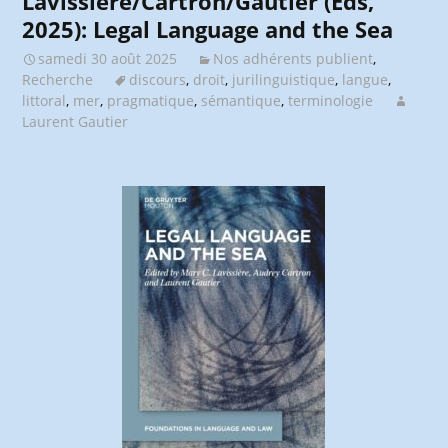
Lavissière/Cartron/Gautier (Eds,
2025): Legal Language and the Sea
samedi 30 août 2025
Nos adhérents publient
,
Recherche
discours
,
droit
,
jurilinguistique
,
langue
,
littoral
,
mer
,
pragmatique
,
sémantique
,
terminologie
Laurent Gautier