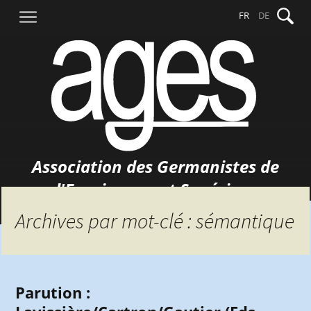
Aller
Recher
FR
DE
au
contenu
Association des Germanistes de
l'Enseignement Supérieur
Archives par mot-clé : sémantique
Parution :