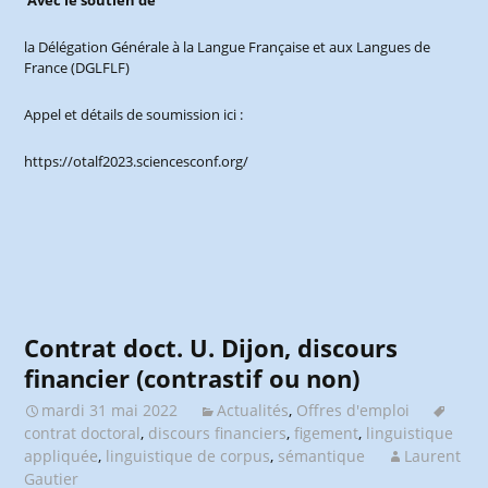
Avec le soutien de
la Délégation Générale à la Langue Française et aux Langues de
France (DGLFLF)
Appel et détails de soumission ici :
https://otalf2023.sciencesconf.org/
Contrat doct. U. Dijon, discours
financier (contrastif ou non)
mardi 31 mai 2022
Actualités
,
Offres d'emploi
contrat doctoral
,
discours financiers
,
figement
,
linguistique
appliquée
,
linguistique de corpus
,
sémantique
Laurent
Gautier