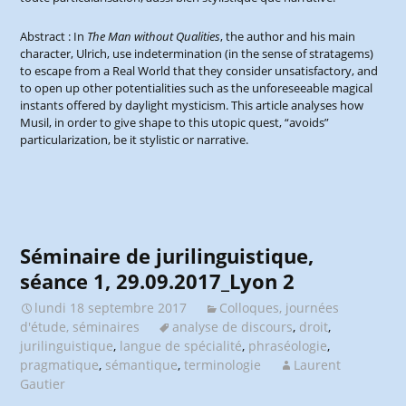
Abstract : In
The Man without Qualities
, the author and his main
character, Ulrich, use indetermination (in the sense of stratagems)
to escape from a Real World that they consider unsatisfactory, and
to open up other potentialities such as the unforeseeable magical
instants offered by daylight mysticism. This article analyses how
Musil, in order to give shape to this utopic quest, “avoids”
particularization, be it stylistic or narrative.
Séminaire de jurilinguistique,
séance 1, 29.09.2017_Lyon 2
lundi 18 septembre 2017
Colloques, journées
d'étude, séminaires
analyse de discours
,
droit
,
jurilinguistique
,
langue de spécialité
,
phraséologie
,
pragmatique
,
sémantique
,
terminologie
Laurent
Gautier