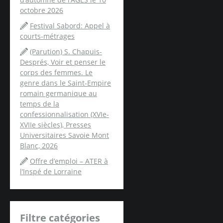
octobre 2026
Festival Sabord: Appel à
courts-métrages
(Parution) S. Chapuis-
Després, Voir et penser le
corps des femmes. Le
genre dans le Saint-Empire
romain germanique au
temps de la
confessionnalisation (XVIe-
XVIIe siècles), Presses
Universitaires Savoie Mont
Blanc, 2026
Offre d’emploi – ATER à
l’Inspé de Lorraine
Filtre catégories