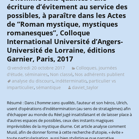
écriture d’évitement au service des
possibles, à paraître dans les Actes
de “Roman mystique, mystiques
romanesques”, Colloque
International Université d’Angers-
Université de Lorraine, éditions
Garnier, Paris, 2017
vendredi 20 octobre 2017
Colloques, journées
d'étude, séminaires
,
Non classé
,
Nos adhérents publient
analyse du discours
,
indéterminatio
,
particulier vs
imparticulier
,
sémantique
daviet_taylor
Résumé : Dans
L’homme sans qualités
, l’auteur et son héros, Ulrich,
usent d’opérations d’indétermination (au sens de stratagèmes) afin
d’échapper au monde du Réel jugé insatisfaisant et de laisser place à
d’autres espaces de possibles, ceux des instants magiques
imprévisibles de la mystique diurne. Cet article analyse comment
Musil, afin de donner forme à cette recherche d’utopie, « évite »
toute particularisation, aussi bien stylistique que narrative.