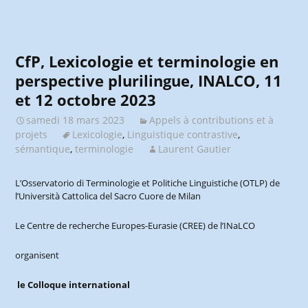
CfP, Lexicologie et terminologie en
perspective plurilingue, INALCO, 11
et 12 octobre 2023
samedi 18 mars 2023
Appels à contributions et à
projets
Lexicologie
,
Linguistique contrastive
,
sémantique
,
terminologie
Laurent Gautier
L’Osservatorio di Terminologie et Politiche Linguistiche (OTLP) de
l’Università Cattolica del Sacro Cuore de Milan
Le Centre de recherche Europes-Eurasie (CREE) de l’INaLCO
organisent
le Colloque international