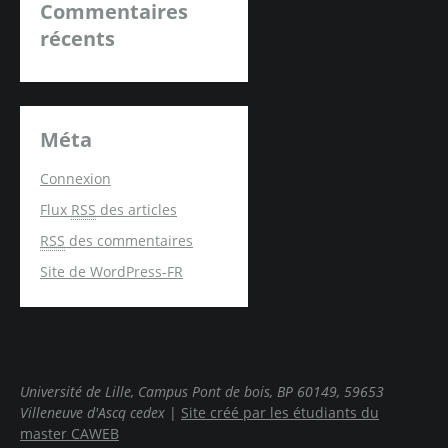
Commentaires
récents
Méta
Connexion
Flux
RSS
des articles
RSS
des commentaires
Site de WordPress-FR
Université de Lille, Campus Pont de bois, BP 60149, 59653
Villeneuve d'Ascq cedex
|
Site créé par les étudiants du
master CAWEB