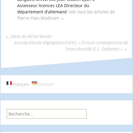
Assesseur licences LEA Directeur du
département d'allemand
Voir tous les articles de
Pierre-Yves Modicom
→
←
Décès de Michel Mortier
Journée d’étude d’Agrégation/CAPES: « Écriture contemporaine de
Navigation
l’interculturalité (E.S. Özdamar) »
→
des
articles
Français
Deutsch
R
e
c
h