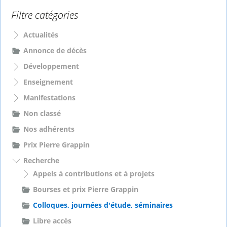
e
Filtre catégories
r
c
h
Actualités
e
Annonce de décès
r
Développement
:
Enseignement
Manifestations
Non classé
Nos adhérents
Prix Pierre Grappin
Recherche
Appels à contributions et à projets
Bourses et prix Pierre Grappin
Colloques, journées d'étude, séminaires
Libre accès