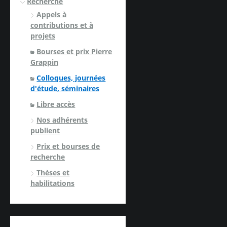
Recherche
Appels à
contributions et à
projets
Bourses et prix Pierre
Grappin
Colloques, journées
d'étude, séminaires
Libre accès
Nos adhérents
publient
Prix et bourses de
recherche
Thèses et
habilitations