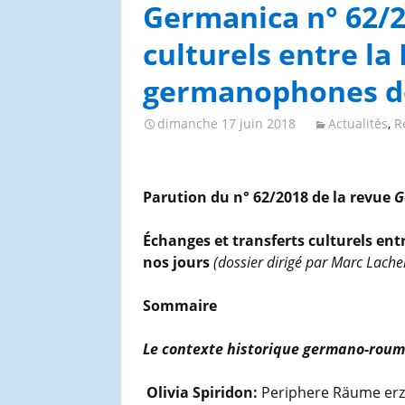
Congrès et journées de
Germanica n° 62/2
l’AGES
culturels entre la
germanophones de
dimanche 17 juin 2018
Actualités
,
R
Parution du n° 62/2018 de la revue
G
Échanges et transferts culturels en
nos jours
(dossier dirigé par Marc Lache
Sommaire
Le contexte historique germano-rouma
Olivia Spiridon:
Periphere Räume erz