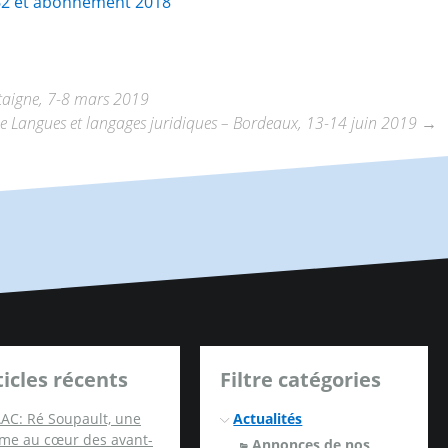
62 et abonnement 2018
ntaigne, 7-8 mars 2019
e Langues et langages juridiques – Bordeaux, 13-14 juin 2019
→
ticles récents
Filtre catégories
AC: Ré Soupault, une
Actualités
me au cœur des avant-
Annonces de nos