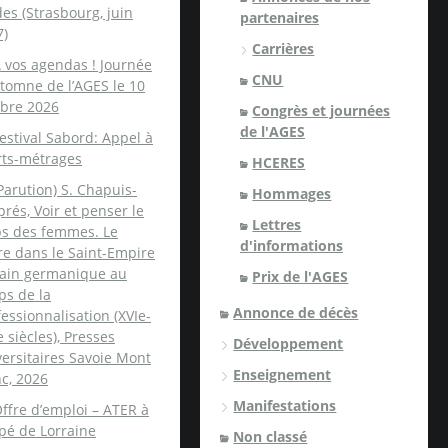
es (Strasbourg, juin
partenaires
7)
Carrières
 vos agendas ! Journée
CNU
tomne de l’AGES le 10
obre 2026
Congrès et journées
de l'AGES
estival Sabord: Appel à
rts-métrages
HCERES
Parution) S. Chapuis-
Hommages
rés, Voir et penser le
Lettres
ps des femmes. Le
d'informations
re dans le Saint-Empire
ain germanique au
Prix de l'AGES
ps de la
Annonce de décès
essionnalisation (XVIe-
e siècles), Presses
Développement
ersitaires Savoie Mont
Enseignement
c, 2026
Manifestations
ffre d’emploi – ATER à
spé de Lorraine
Non classé