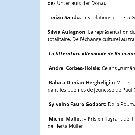
des Unterlaufs der Donau
Traian Sandu:
Les relations entre la 
Silvia Aulagnon:
La représentation d
totalitaire. De l’échange culturel au tra
L
a littérature allemande de Roumanie
Andrei Corbea-Hoisie:
Celans „rumäni
Raluca Dimian-Hergheligiu:
Mot et i
dans les poèmes de jeunesse de Paul 
Sylvaine Faure-Godbert:
De la Rouma
Michel Mallet:
« Pris en flagrant délit
de Herta Müller