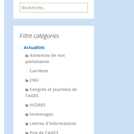
R
e
c
h
e
Filtre catégories
r
c
Actualités
h
e
Annonces de nos
r
partenaires
Carrières
:
CNU
Congrès et journées de
l'AGES
HCERES
Hommages
Lettres d'informations
Prix de l'AGES