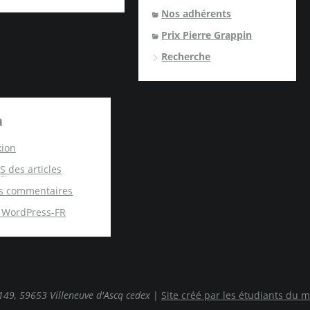
Nos adhérents
Prix Pierre Grappin
Recherche
a
ion
S
des articles
s commentaires
e WordPress-FR
0149, 59653 Villeneuve d'Ascq cedex
|
Site créé par les étudiants du