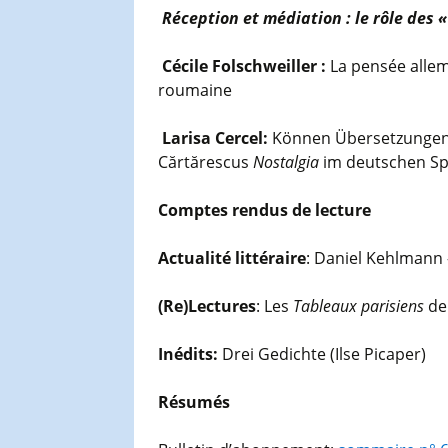
Réception et médiation : le rôle des 
Cécile Folschweiller :
La pensée allem
roumaine
Larisa Cercel:
Können Übersetzungen
Cărtărescus
Nostalgia
im deutschen S
Comptes rendus de lecture
Actualité littéraire
: Daniel Kehlmann
(Re)Lectures
: Les
Tableaux parisiens
de 
Inédits:
Drei Gedichte (Ilse Picaper)
Résumés