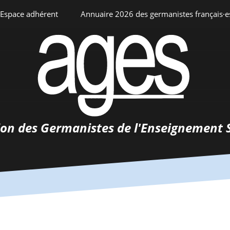
Espace adhérent
Annuaire 2026 des germanistes français·e
ciation
Espace personnel
Annuaire interne
Adhésion
ents
ion des Germanistes de l'Enseignement 
0-
urs
 de
 d’emploi
tements