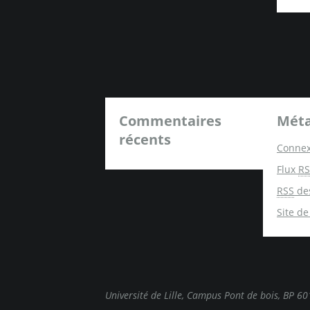
Commentaires
Mét
récents
Connex
Flux
RS
RSS
de
Site d
Université de Lille, Campus Pont de bois, BP 6