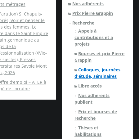
Nos adhérents
rts-métrages
Prix Pierre Grappin
Parution) S. Chapuis-
rés, Voir et penser le
Recherche
ps des femmes. Le
Appels à
re dans le Saint-Empire
contributions et à
ain germanique au
projets
ps de la
essionnalisation (XVIe-
Bourses et prix Pierre
e siècles), Presses
Grappin
ersitaires Savoie Mont
Colloques, journées
c, 2026
d'étude, séminaires
ffre d’emploi – ATER à
Libre accès
spé de Lorraine
Nos adhérents
publient
Prix et bourses de
recherche
Thèses et
habilitations