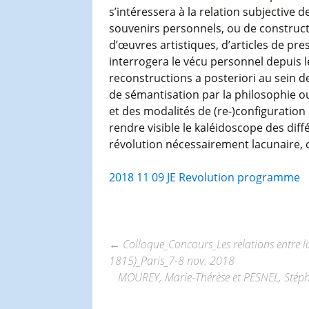
s’intéressera à la relation subjective 
souvenirs personnels, ou de construction
d’œuvres artistiques, d’articles de pre
interrogera le vécu personnel depuis
reconstructions a posteriori au sein d
de sémantisation par la philosophie ou l
et des modalités de (re-)configuration 
rendre visible le kaléidoscope des diff
révolution nécessairement lacunaire, c
2018 11 09 JE Revolution programme
←
Colloque_Concours_Les relations entre la
1815)_Paris_7-8 nov. 2018
Navigation
MOUREY, Marie-Thérèse et PESNEL, Stéphane