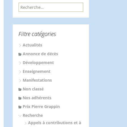
R
e
c
h
e
Filtre catégories
r
c
Actualités
h
e
Annonce de décès
r
Développement
:
Enseignement
Manifestations
Non classé
Nos adhérents
Prix Pierre Grappin
Recherche
Appels à contributions et à