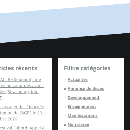
ticles récents
Filtre catégories
AC: Ré Soupault, une
Actualités
me au cœur des avant-
Annonce de décès
es (Strasbourg, juin
Développement
7)
Enseignement
 vos agendas ! Journée
tomne de l’AGES le 10
Manifestations
obre 2026
Non classé
estival Sabord: Appel à