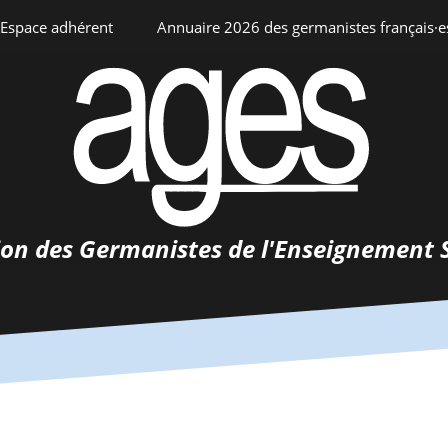
Espace adhérent
Annuaire 2026 des germanistes français·e
ciation
Espace personnel
Annuaire interne
Adhésion
ents
ion des Germanistes de l'Enseignement 
0-
urs
 de
 d’emploi
tements