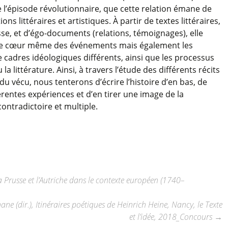
de l’épisode révolutionnaire, que cette relation émane de
s littéraires et artistiques. À partir de textes littéraires,
sse, et d’égo-documents (relations, témoignages), elle
 le cœur même des événements mais également les
e cadres idéologiques différents, ainsi que les processus
a littérature. Ainsi, à travers l’étude des différents récits
du vécu, nous tenterons d’écrire l’histoire d’en bas, de
érentes expériences et d’en tirer une image de la
ontradictoire et multiple.
 Prusse et l’Autriche dans le contexte européen (1740–
 (dir.), Itinéraires poétiques de Heinrich Heine, Nancy, le Texte
et l’idée, 2018_Concours
→