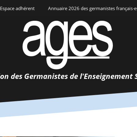
Espace adhérent
Annuaire 2026 des germanistes français·e
ciation
Espace personnel
Annuaire interne
Adhésion
ents
ion des Germanistes de l'Enseignement 
0-
urs
 de
 d’emploi
tements