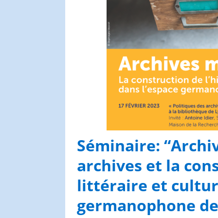
Congrès et journées de
l’AGES
Séminaire: “Arch
archives et la cons
littéraire et cultu
germanophone dep