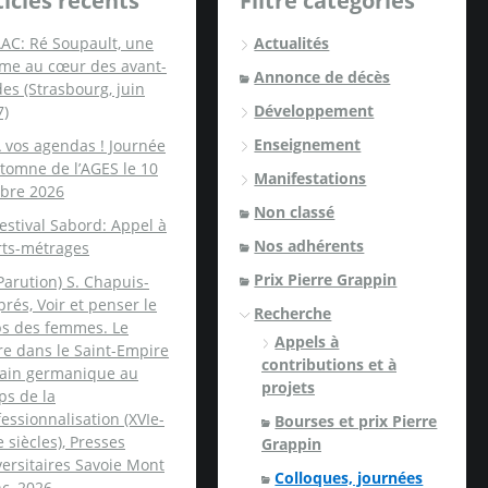
ticles récents
Filtre catégories
AC: Ré Soupault, une
Actualités
me au cœur des avant-
Annonce de décès
es (Strasbourg, juin
Développement
7)
Enseignement
 vos agendas ! Journée
tomne de l’AGES le 10
Manifestations
obre 2026
Non classé
estival Sabord: Appel à
Nos adhérents
rts-métrages
Prix Pierre Grappin
Parution) S. Chapuis-
rés, Voir et penser le
Recherche
ps des femmes. Le
Appels à
re dans le Saint-Empire
contributions et à
ain germanique au
projets
ps de la
essionnalisation (XVIe-
Bourses et prix Pierre
e siècles), Presses
Grappin
ersitaires Savoie Mont
Colloques, journées
c, 2026