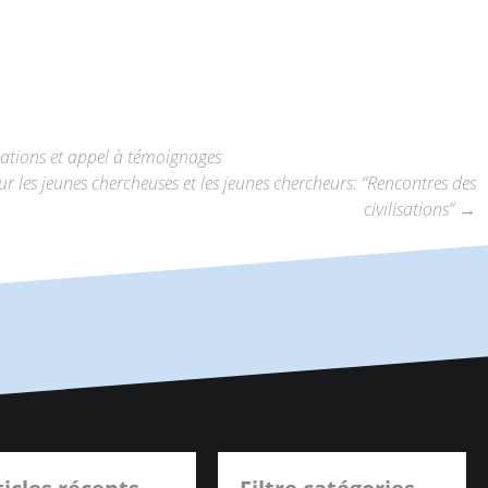
cations et appel à témoignages
r les jeunes chercheuses et les jeunes chercheurs: “Rencontres des
civilisations”
→