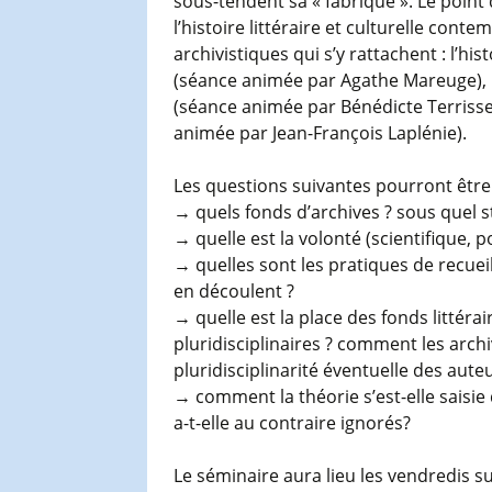
sous-tendent sa « fabrique ». Le point
l’histoire littéraire et culturelle con
archivistiques qui s’y rattachent : l’h
(séance animée par Agathe Mareuge), l
(séance animée par Bénédicte Terrisse)
animée par Jean-François Laplénie).
Les questions suivantes pourront êtr
→ quels fonds d’archives ? sous quel st
→ quelle est la volonté (scientifique, p
→ quelles sont les pratiques de recueil
en découlent ?
→ quelle est la place des fonds littéra
pluridisciplinaires ? comment les arch
pluridisciplinarité éventuelle des auteu
→ comment la théorie s’est-elle saisi
a-t-elle au contraire ignorés?
Le séminaire aura lieu les vendredis s