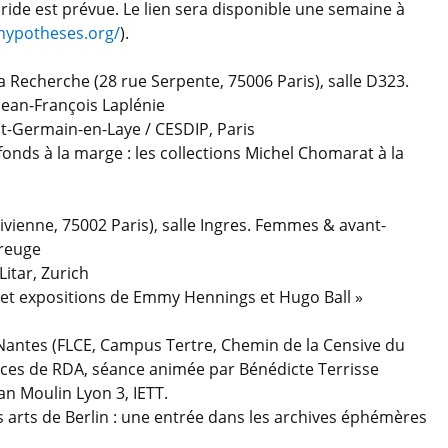
ride est prévue. Le lien sera disponible une semaine à
.hypotheses.org/
).
a Recherche (28 rue Serpente, 75006 Paris), salle D323.
ean-François Laplénie
nt-Germain-en-Laye / CESDIP, Paris
fonds à la marge : les collections Michel Chomarat à la
Vivienne, 75002 Paris), salle Ingres. Femmes & avant-
reuge
 Litar, Zurich
ns et expositions de Emmy Hennings et Hugo Ball »
 Nantes (FLCE, Campus Tertre, Chemin de la Censive du
rices de RDA, séance animée par Bénédicte Terrisse
ean Moulin Lyon 3, IETT.
s arts de Berlin : une entrée dans les archives éphémères