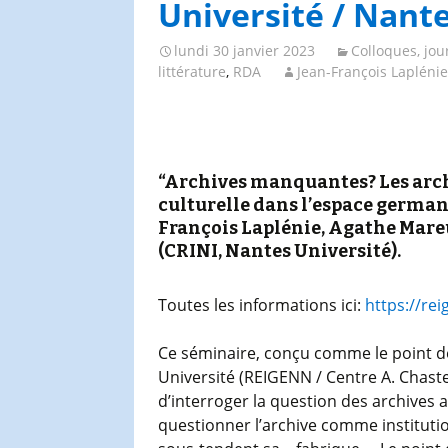
Université / Nante
lundi 30 janvier 2023
Colloques, jou
littérature
,
RDA
Jean-François Laplénie
“Archives manquantes? Les archiv
culturelle dans l’espace german
François Laplénie, Agathe Mare
(CRINI, Nantes Université).
Toutes les informations ici:
https://re
Ce séminaire, conçu comme le point de
Université (REIGENN / Centre A. Chaste
d’interroger la question des archives a
questionner l’archive comme institutio