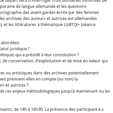
 de départ sera d’interroger trois domaines minorisés de
temporaine de langue allemande et les questions
istoriographie des avant-gardes écrite par des femmes
es archives des auteurs et autrices est-allemandes
, et les littératures à thématique LGBTQI+ (séance
e abordées:
atut juridique ?
olitique) qui a présidé à leur constitution ?
, de conservation, d’exploitation et de mise en valeur qui
ires ou artistiques dans des archives potentiellement
ives prennent-elles en compte (ou non) la
rs et autrices ?
e de ces enjeux méthodologiques jusqu’à maintenant ou les
uivants, de 14h à 16h30. La présence des participant.e.s