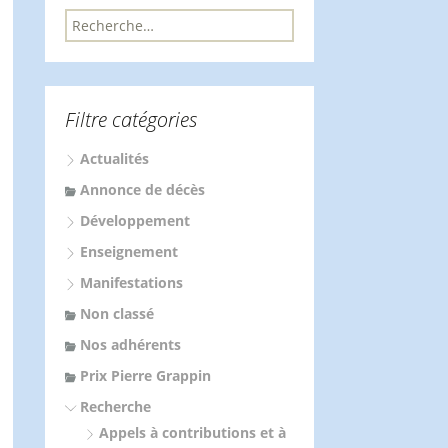
R
e
c
h
e
Filtre catégories
r
c
Actualités
h
e
Annonce de décès
r
Développement
:
Enseignement
Manifestations
Non classé
Nos adhérents
Prix Pierre Grappin
Recherche
Appels à contributions et à