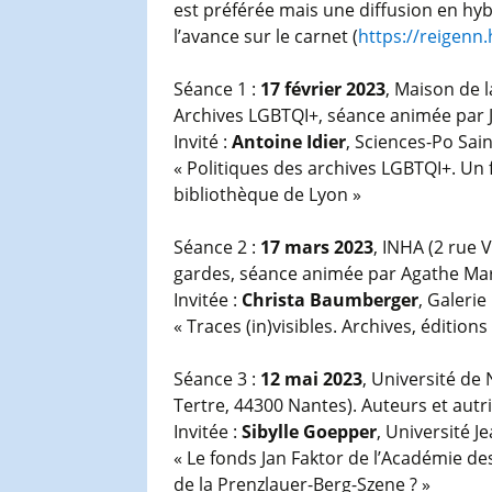
est préférée mais une diffusion en hyb
l’avance sur le carnet (
https://reigenn
Séance 1 :
17 février 2023
, Maison de l
Archives LGBTQI+, séance animée par J
Invité :
Antoine Idier
, Sciences-Po Sai
« Politiques des archives LGBTQI+. Un 
bibliothèque de Lyon »
Séance 2 :
17 mars 2023
, INHA (2 rue 
gardes, séance animée par Agathe Ma
Invitée :
Christa Baumberger
, Galerie
« Traces (in)visibles. Archives, éditio
Séance 3 :
12 mai 2023
, Université de
Tertre, 44300 Nantes). Auteurs et aut
Invitée :
Sibylle Goepper
, Université J
« Le fonds Jan Faktor de l’Académie de
de la Prenzlauer-Berg-Szene ? »