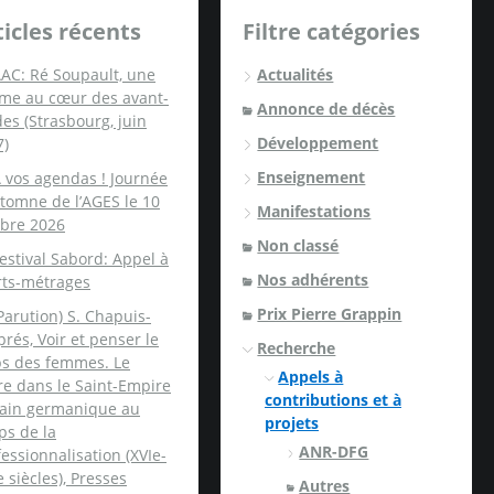
ticles récents
Filtre catégories
AC: Ré Soupault, une
Actualités
me au cœur des avant-
Annonce de décès
es (Strasbourg, juin
Développement
7)
Enseignement
 vos agendas ! Journée
tomne de l’AGES le 10
Manifestations
obre 2026
Non classé
estival Sabord: Appel à
Nos adhérents
rts-métrages
Prix Pierre Grappin
Parution) S. Chapuis-
rés, Voir et penser le
Recherche
ps des femmes. Le
Appels à
re dans le Saint-Empire
contributions et à
ain germanique au
projets
ps de la
ANR-DFG
essionnalisation (XVIe-
e siècles), Presses
Autres