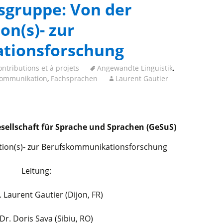
tsgruppe: Von der
n(s)- zur
tionsforschung
ntributions et à projets
Angewandte Linguistik
,
ommunikation
,
Fachsprachen
Laurent Gautier
esellschaft für Sprache und Sprachen (GeSuS)
ion(s)- zur Berufskommunikationsforschung
Leitung:
. Laurent Gautier (Dijon, FR)
 Dr. Doris Sava (Sibiu, RO)