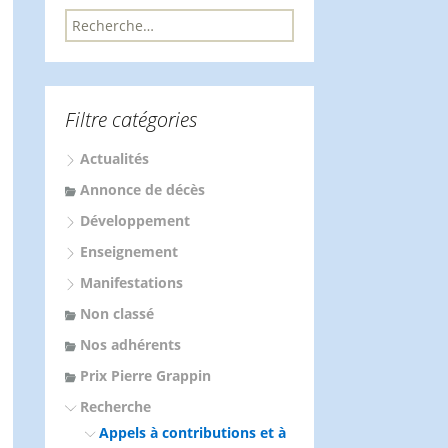
R
e
c
h
e
Filtre catégories
r
c
Actualités
h
e
Annonce de décès
r
Développement
:
Enseignement
Manifestations
Non classé
Nos adhérents
Prix Pierre Grappin
Recherche
Appels à contributions et à