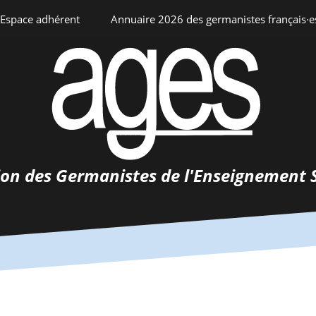
Espace adhérent
Annuaire 2026 des germanistes français·e
ciation
Espace personnel
Annuaire interne
Adhésion
ents
ion des Germanistes de l'Enseignement 
0-
urs
 de
 d’emploi
tements