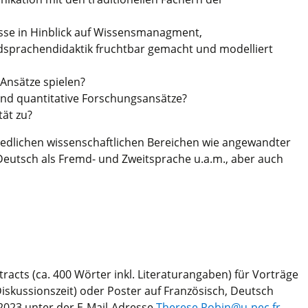
isse in Hinblick auf Wissensmanagment,
prachendidaktik fruchtbar gemacht und modelliert
Ansätze spielen?
 und quantitative Forschungsansätze?
ät zu?
iedlichen wissenschaftlichen Bereichen wie angewandter
Deutsch als Fremd- und Zweitsprache u.a.m., aber auch
racts (ca. 400 Wörter inkl. Literaturangaben) für Vorträge
iskussionszeit) oder Poster auf Französisch, Deutsch
 2023 unter der E-Mail-Adresse
Therese.Robin@u-pec.fr