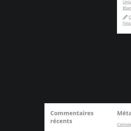
Univ
Blan
O
l’In
Commentaires
Mét
récents
Connex