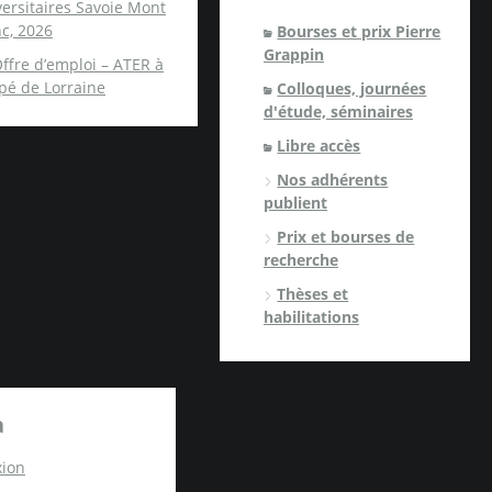
ersitaires Savoie Mont
c, 2026
Bourses et prix Pierre
Grappin
ffre d’emploi – ATER à
spé de Lorraine
Colloques, journées
d'étude, séminaires
Libre accès
Nos adhérents
publient
Prix et bourses de
recherche
Thèses et
habilitations
a
ion