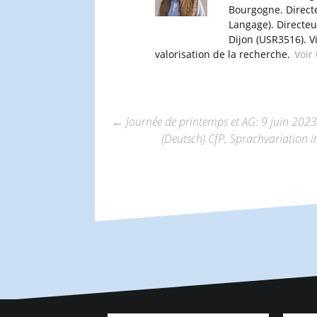
Bourgogne. Direct
Langage). Directe
Dijon (USR3516). V
valorisation de la recherche.
Voir
←
Journée de printemps et AG: 9 juin 2023
(Deutsch) CfP, Sprachvariation 
Navigation
des
articles