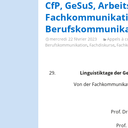
Congrès et journées de
CfP, GeSuS, Arbei
l’AGES
Fachkommunikatio
Berufskommunika
mercredi 22 février 2023
Appels à co
Berufskommunikation
,
Fachdiskurse
,
Fachk
Linguistiktage der G
Von der Fachkommunikat
Prof. Dr
Prof.