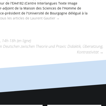
eur de l'EA4182 (Centre Interlangues Texte Image
ur-adjoint de la Maison des Sciences de l'Homme de
ice-président de l'Université de Bourgogne délégué à la
 tous les articles de Laurent Gautier
→
, 14h-18h (en ligne)
im Deutschen zwischen Theorie und Praxis: Didaktik, Übersetzung,
Kontrastivität
→