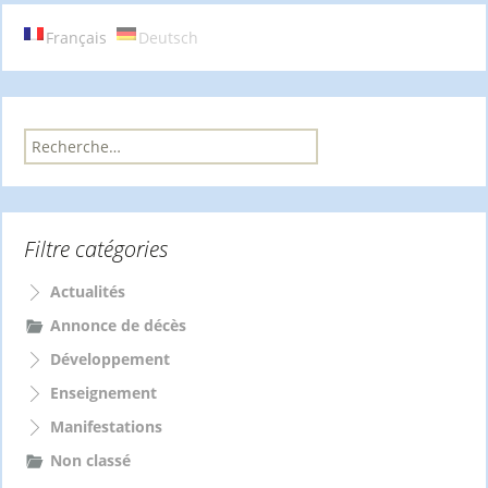
articles
Français
Deutsch
R
e
c
h
e
Filtre catégories
r
c
h
Actualités
e
Annonce de décès
r
Développement
:
Enseignement
Manifestations
Non classé