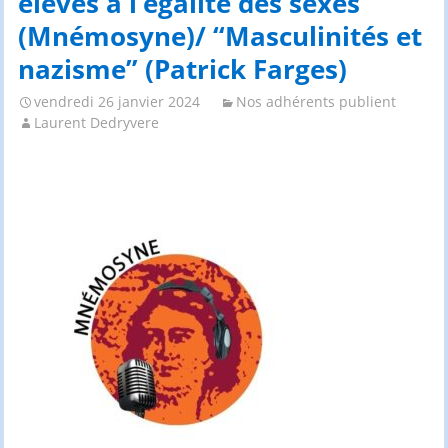
élèves à l’égalité des sexes”
(Mnémosyne)/ “Masculinités et
nazisme” (Patrick Farges)
vendredi 26 janvier 2024
Nos adhérents publient
Laurent Dedryvere