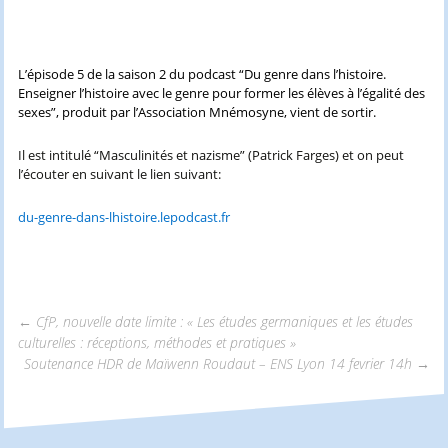
L’épisode 5 de la saison 2 du podcast “Du genre dans l’histoire.
Enseigner l’histoire avec le genre pour former les élèves à l’égalité des
sexes”, produit par l’Association Mnémosyne, vient de sortir.
Il est intitulé “Masculinités et nazisme” (Patrick Farges) et on peut
l’écouter en suivant le lien suivant:
du-genre-dans-lhistoire.lepodcast.fr
←
CfP, nouvelle date limite : « Les études germaniques et les études
culturelles : réceptions, méthodes et pratiques »
Navigation
Soutenance HDR de Maïwenn Roudaut – ENS Lyon 14 fevrier 14h
→
des