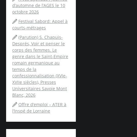
d’automne de l’AGES le 10
octobre 2026
Festival Sabord: Appel à
courts-métrages
(Parution) S. Chapuis-
Després, Voir et penser le
corps des femmes. Le
genre dans le Saint-Empire
romain germanique au
temps de la
confessionnalisation (XVIe-
XVIIe siècles), Presses
Universitaires Savoie Mont
Blanc, 2026
Offre d’emploi – ATER à
l’Inspé de Lorraine