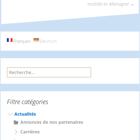
Navigation
mobilité en Allemagne!
→
des
articles
Français
Deutsch
R
e
c
h
e
Filtre catégories
r
c
h
Actualités
e
Annonces de nos partenaires
r
Carrières
: