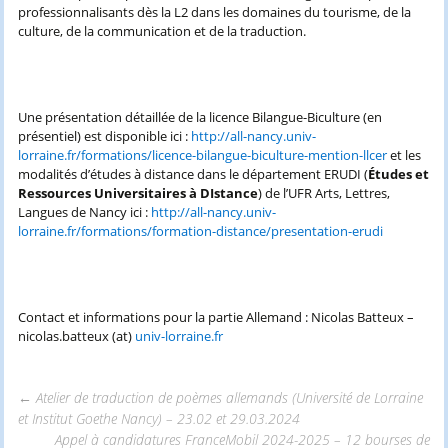
professionnalisants dès la L2 dans les domaines du tourisme, de la
culture, de la communication et de la traduction.
Une présentation détaillée de la licence Bilangue-Biculture (en
présentiel) est disponible ici :
http://all-nancy.univ-
lorraine.fr/formations/licence-bilangue-biculture-mention-llcer
et les
modalités d’études à distance dans le département ERUDI (
Études et
Ressources Universitaires à DIstance
) de l’UFR Arts, Lettres,
Langues de Nancy ici :
http://all-nancy.univ-
lorraine.fr/formations/formation-distance/presentation-erudi
Contact et informations pour la partie Allemand : Nicolas Batteux –
nicolas.batteux (at)
univ-lorraine.fr
←
Atelier de traduction de poèmes allemands (Université de Lorraine
et Institut Goethe Nancy) – 23.02 et 29.03.2024
Appel à candidatures FranceMobil 2024-2025 – 12 bourses de