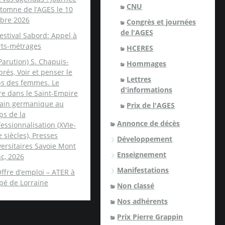
CNU
tomne de l’AGES le 10
obre 2026
Congrès et journées
de l'AGES
estival Sabord: Appel à
rts-métrages
HCERES
Parution) S. Chapuis-
Hommages
rés, Voir et penser le
Lettres
ps des femmes. Le
d'informations
re dans le Saint-Empire
ain germanique au
Prix de l'AGES
ps de la
Annonce de décès
essionnalisation (XVIe-
e siècles), Presses
Développement
ersitaires Savoie Mont
Enseignement
c, 2026
Manifestations
ffre d’emploi – ATER à
spé de Lorraine
Non classé
Nos adhérents
Prix Pierre Grappin