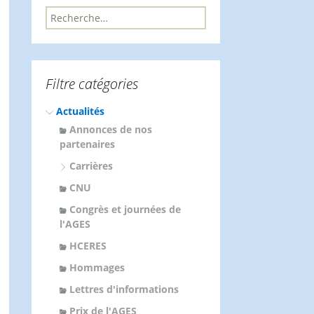
R
e
c
h
e
Filtre catégories
r
c
Actualités
h
e
Annonces de nos
r
partenaires
Carrières
:
CNU
Congrès et journées de
l'AGES
HCERES
Hommages
Lettres d'informations
Prix de l'AGES