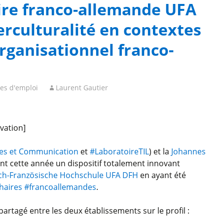
ire franco-allemande UFA
terculturalité en contextes
rganisationnel franco-
res d'emploi
Laurent Gautier
vation]
es et Communication
et
#LaboratoireTIL
) et la
Johannes
t cette année un dispositif totalement innovant
sch-Französische Hochschule UFA DFH
en ayant été
haires
#francoallemandes
.
partagé entre les deux établissements sur le profil :