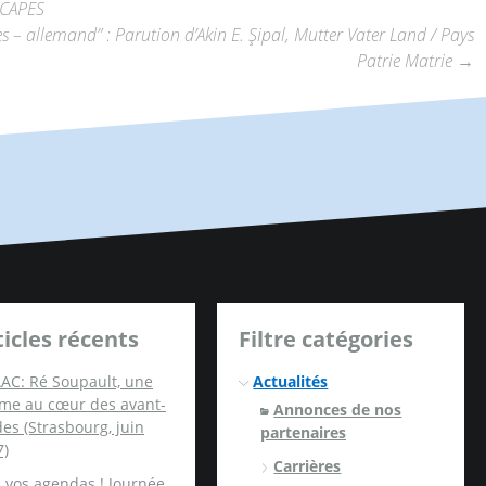
 CAPES
es – allemand” : Parution d’Akin E. Şipal, Mutter Vater Land / Pays
Patrie Matrie
→
ticles récents
Filtre catégories
AC: Ré Soupault, une
Actualités
me au cœur des avant-
Annonces de nos
es (Strasbourg, juin
partenaires
7)
Carrières
 vos agendas ! Journée