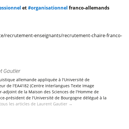
essionnel
et
#organisationnel
franco-allemands
te/recrutement-enseignants/recrutement-chaire-franco-
t Gautier
uistique allemande appliquée à l'Université de
eur de l'EA4182 (Centre Interlangues Texte Image
ur-adjoint de la Maison des Sciences de l'Homme de
ice-président de l'Université de Bourgogne délégué à la
 tous les articles de Laurent Gautier
→