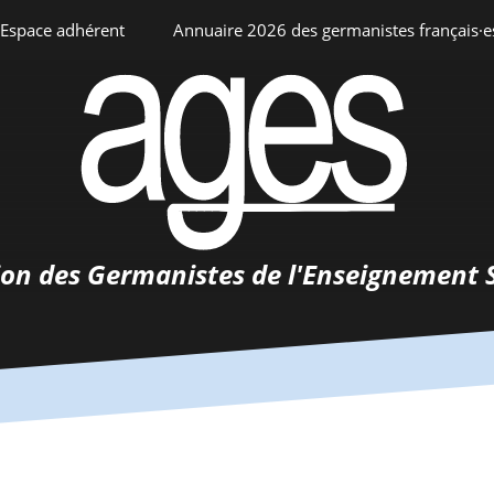
Espace adhérent
Annuaire 2026 des germanistes français·e
ciation
Espace personnel
Annuaire interne
Adhésion
ents
ion des Germanistes de l'Enseignement 
0-
urs
 de
 d’emploi
tements