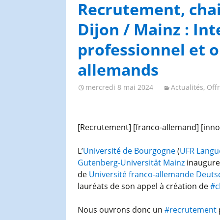
Congrès et journées de
Recrutement, cha
l’AGES
Dijon / Mainz : In
professionnel et o
allemands
mercredi 8 mai 2024
Actualités
,
Off
[Recrutement] [franco-allemand] [inno
L’
Université de Bourgogne
(
UFR Langu
Gutenberg-Universität Mainz
inauguren
de
Université franco-allemande Deut
lauréats de son appel à création de
#c
Nous ouvrons donc un
#recrutement