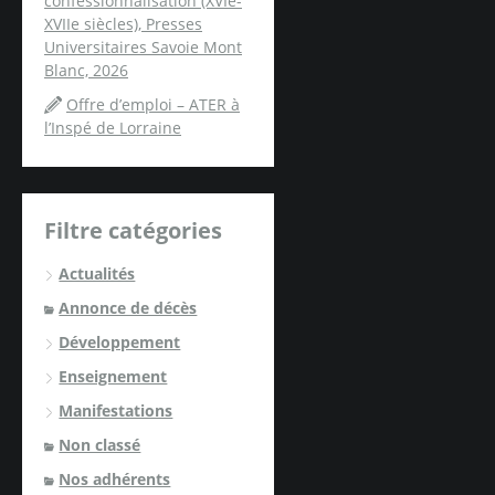
confessionnalisation (XVIe-
XVIIe siècles), Presses
Universitaires Savoie Mont
Blanc, 2026
Offre d’emploi – ATER à
l’Inspé de Lorraine
Filtre catégories
Actualités
Annonce de décès
Développement
Enseignement
Manifestations
Non classé
Nos adhérents