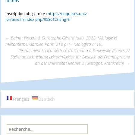
cloture/
Inscription obligatoire :
https://enquetes.univ-
lorraine.fr/index.php/958612?lang=fr
←
Balnat Vincent & Christophe Gérard (dir.), 2025. Néologie et
militantisme. Garnier, Paris, 218 p. (= Neologica n°19).
Navigation
Recrutement Lecteur/lectrice d’allemand à l’université Rennes 2/
Stellenausschreibung Lektorin/Lektor für Deutsch als Fremdsprache
an der Universität Rennes 2 (Bretagne, Frankreich)
→
des
articles
Français
Deutsch
R
e