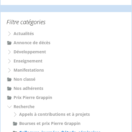
c
h
e
Filtre catégories
r
c
h
Actualités
e
Annonce de décès
r
Développement
:
Enseignement
Manifestations
Non classé
Nos adhérents
Prix Pierre Grappin
Recherche
Appels à contributions et à projets
Bourses et prix Pierre Grappin