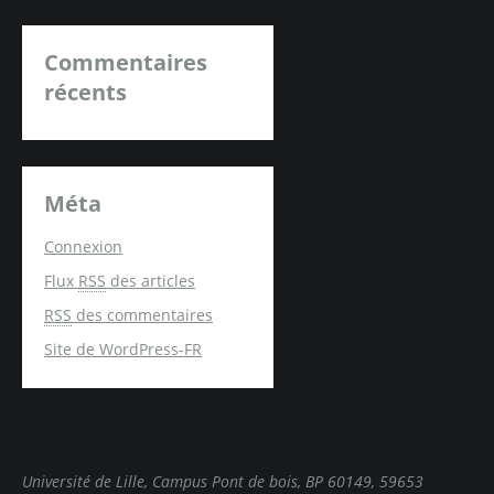
Commentaires
récents
Méta
Connexion
Flux
RSS
des articles
RSS
des commentaires
Site de WordPress-FR
Université de Lille, Campus Pont de bois, BP 60149, 59653