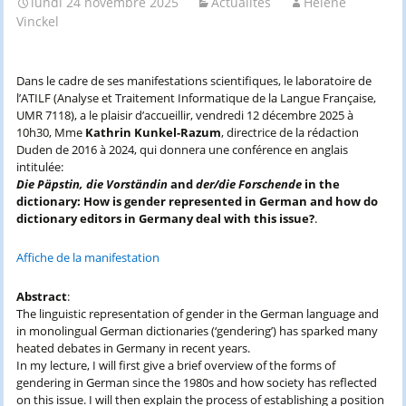
lundi 24 novembre 2025
Actualités
Hélène
Vinckel
Dans le cadre de ses manifestations scientifiques, le laboratoire de
l’ATILF (Analyse et Traitement Informatique de la Langue Française,
UMR 7118), a le plaisir d’accueillir, vendredi 12 décembre 2025 à
10h30, Mme
Kathrin Kunkel-Razum
, directrice de la rédaction
Duden de 2016 à 2024, qui donnera une conférence en anglais
intitulée:
Die Päpstin, die Vorständin
and
der/die Forschende
in the
dictionary: How is gender represented in German and how do
dictionary editors in Germany deal with this issue?
.
Affiche de la manifestation
Abstract
:
The linguistic representation of gender in the German language and
in monolingual German dictionaries (‘gendering’) has sparked many
heated debates in Germany in recent years.
In my lecture, I will first give a brief overview of the forms of
gendering in German since the 1980s and how society has reflected
on this issue. I will then explain the process of establishing a position