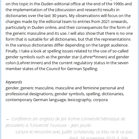
on this topic in the Duden editorial office at the end of the 1990s and
the implementation of the (discussion and research) results in
dictionaries over the last 30 years. My observations will focus on the
changes made by the editorial team to entries from 2021 onwards,
particularly in Duden online, and their consequences for the form of
the generic masculine and its use. I will also show that there is no one
form that is suitable for all dictionaries, but that the representations
in the various dictionaries differ depending on the target audience.
Finally, I take a look at spelling issues related to the use of so-called
gender symbols such as the gender star (Lehrer*innen) and gender
colon (Lehrer:innen) and the current regulatory status in the seven
member states of the Council for German Spelling.
Keywords
gender, generic masculine, masculine and feminine personal and
professional designations, gender symbols, spelling, dictionaries,
contemporary German language, lexicography, corpora
←
Conférence (en anglais) de Jan Kühne (Université hébraïque de
Jérusalem) à l’Université Toulouse – Jean Jaurès
Navigation
Lecture et rencontre avec Judith Schalansky, Le bleu ne te va pas,
Paris 28 novembre 2025 à 20h
→