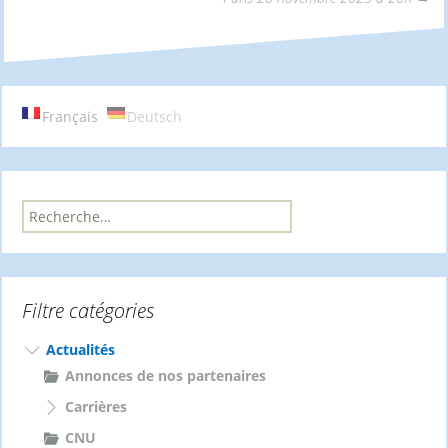
des
articles
Français
Deutsch
R
e
c
h
e
Filtre catégories
r
c
h
Actualités
e
Annonces de nos partenaires
r
Carrières
:
CNU