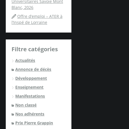
Universitaires Savoie Mont
Blanc, 2026
Offre d’emploi – ATER à
l’Inspé de Lorraine
Filtre catégories
Actualités
Annonce de décès
Développement
Enseignement
Manifestations
Non classé
Nos adhérents
Prix Pierre Grappin