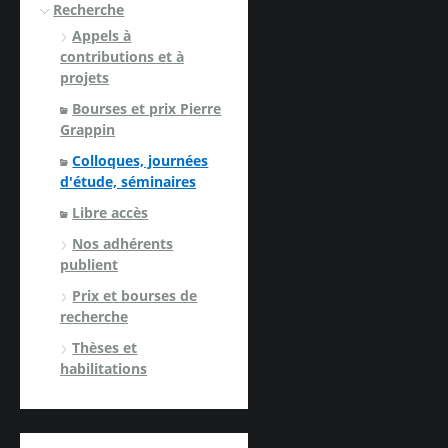
Recherche
Appels à
contributions et à
projets
Bourses et prix Pierre
Grappin
Colloques, journées
d'étude, séminaires
Libre accès
Nos adhérents
publient
Prix et bourses de
recherche
Thèses et
habilitations