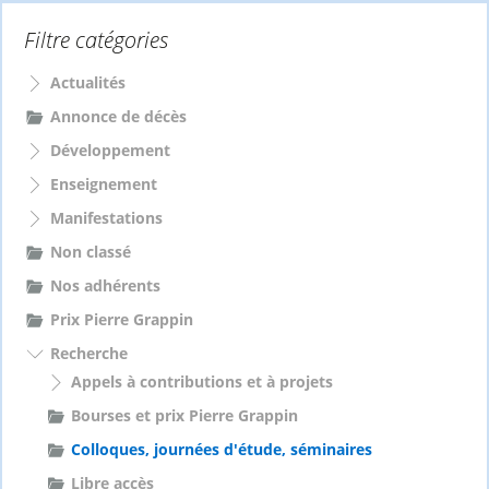
e
Filtre catégories
r
c
h
Actualités
e
Annonce de décès
r
Développement
:
Enseignement
Manifestations
Non classé
Nos adhérents
Prix Pierre Grappin
Recherche
Appels à contributions et à projets
Bourses et prix Pierre Grappin
Colloques, journées d'étude, séminaires
Libre accès