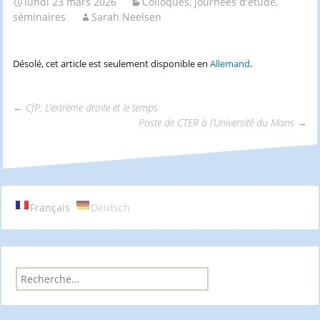
lundi 23 mars 2026
Colloques, journées d'étude,
séminaires
Sarah Neelsen
Désolé, cet article est seulement disponible en
Allemand
.
←
CfP: L’extrême droite et le temps
Poste de CTER à l’Université du Mans
→
Navigation
des
Français
Deutsch
articles
R
e
c
h