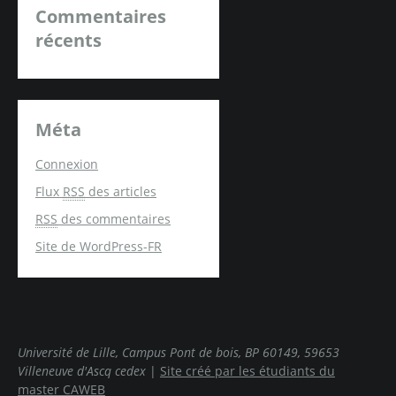
Commentaires
récents
Méta
Connexion
Flux
RSS
des articles
RSS
des commentaires
Site de WordPress-FR
Université de Lille, Campus Pont de bois, BP 60149, 59653
Villeneuve d'Ascq cedex
|
Site créé par les étudiants du
master CAWEB