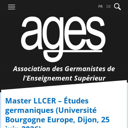
Aller
Recher
FR
DE
au
contenu
Association des Germanistes de
l'Enseignement Supérieur
Master LLCER – Études
germaniques (Université
Bourgogne Europe, Dijon, 25