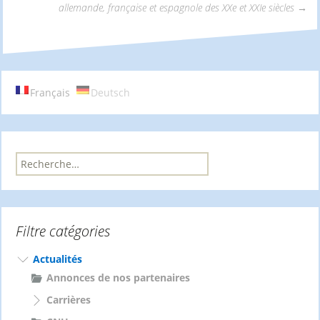
Navigation
allemande, française et espagnole des XXe et XXIe siècles
→
des
articles
Français
Deutsch
R
e
c
h
e
Filtre catégories
r
c
h
Actualités
e
Annonces de nos partenaires
r
Carrières
: