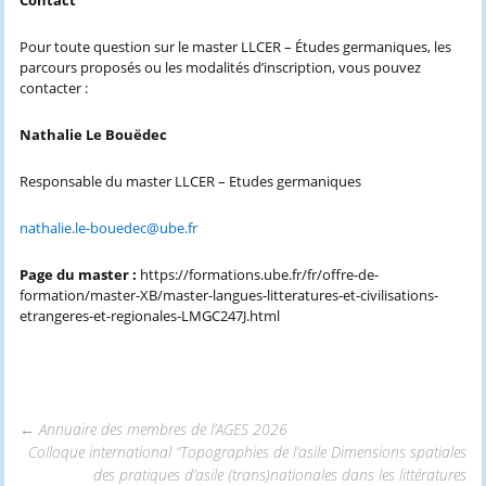
Contact
Pour toute question sur le master LLCER – Études germaniques, les
parcours proposés ou les modalités d’inscription, vous pouvez
contacter :
Nathalie Le Bouëdec
Responsable du master LLCER – Etudes germaniques
nathalie.le-bouedec@ube.fr
Page du master :
https://formations.ube.fr/fr/offre-de-
formation/master-XB/master-langues-litteratures-et-civilisations-
etrangeres-et-regionales-LMGC247J.html
←
Annuaire des membres de l’AGES 2026
Colloque international “Topographies de l’asile Dimensions spatiales
des pratiques d’asile (trans)nationales dans les littératures