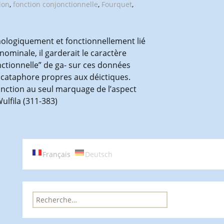
ion
,
fonction conjonctionnelle
,
Fourquet
,
ymologiquement et fonctionnellement lié
nominale, il garderait le caractère
nctionnelle” de ga- sur ces données
de cataphore propres aux déictiques.
fonction au seul marquage de l’aspect
ulfila (311-383)
Français
Deutsch
R
e
c