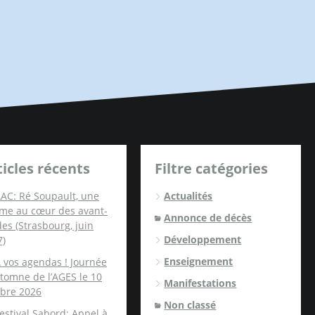
ticles récents
Filtre catégories
AC: Ré Soupault, une
Actualités
me au cœur des avant-
Annonce de décès
es (Strasbourg, juin
Développement
7)
Enseignement
 vos agendas ! Journée
tomne de l’AGES le 10
Manifestations
obre 2026
Non classé
estival Sabord: Appel à