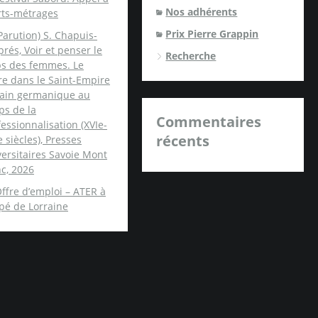
Nos adhérents
rts-métrages
Prix Pierre Grappin
Parution) S. Chapuis-
rés, Voir et penser le
Recherche
ps des femmes. Le
re dans le Saint-Empire
ain germanique au
ps de la
Commentaires
essionnalisation (XVIe-
récents
e siècles), Presses
ersitaires Savoie Mont
c, 2026
ffre d’emploi – ATER à
spé de Lorraine