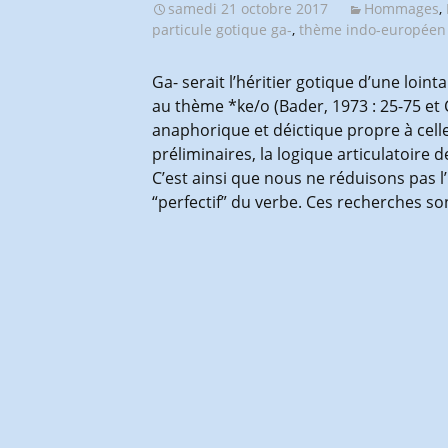
samedi 21 octobre 2017
Hommages
,
particule gotique ga-
,
thème indo-européen
Ga- serait l’héritier gotique d’une loi
au thème *ke/o (Bader, 1973 : 25-75 et C
anaphorique et déictique propre à cell
préliminaires, la logique articulatoire
C’est ainsi que nous ne réduisons pas l
“perfectif” du verbe. Ces recherches so