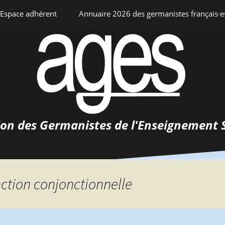
Espace adhérent
Annuaire 2026 des germanistes français·e
ciation
Espace personnel
Annuaire interne
Adhésion
ents
ion des Germanistes de l'Enseignement 
0-
urs
 de
 d’emploi
nction conjonctionnelle
tements