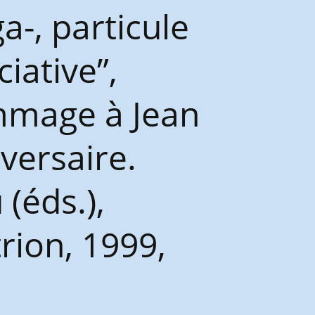
a-, particule
iative”,
mmage à Jean
versaire.
(éds.),
rion, 1999,