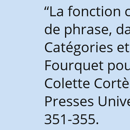
Congrès et journées de
“La fonction 
l’AGES
de phrase, da
Catégories e
Fourquet pou
Colette Cortè
Presses Unive
351-355.