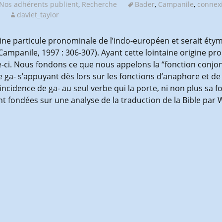
Nos adhérents publient
,
Recherche
Bader
,
Campanile
,
connex
daviet_taylor
ntaine particule pronominale de l’indo-européen et serait ét
ampanile, 1997 : 306-307). Ayant cette lointaine origine pro
e-ci. Nous fondons ce que nous appelons la “fonction conjo
 de ga- s’appuyant dès lors sur les fonctions d’anaphore et 
’incidence de ga- au seul verbe qui la porte, ni non plus sa 
nt fondées sur une analyse de la traduction de la Bible par W