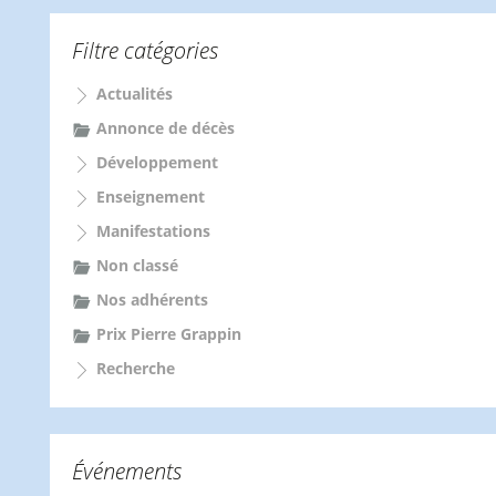
h
e
Filtre catégories
r
c
Actualités
h
e
Annonce de décès
r
Développement
:
Enseignement
Manifestations
Non classé
Nos adhérents
Prix Pierre Grappin
Recherche
Événements