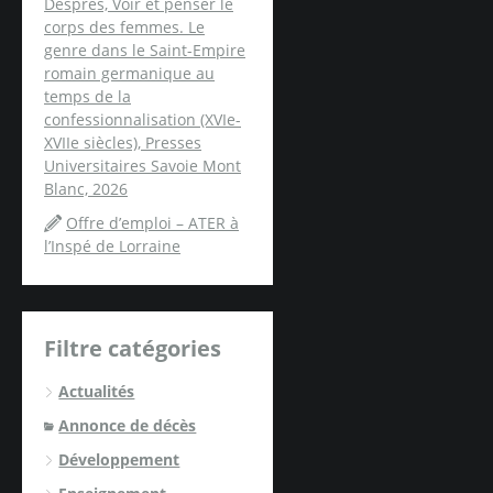
Després, Voir et penser le
corps des femmes. Le
genre dans le Saint-Empire
romain germanique au
temps de la
confessionnalisation (XVIe-
XVIIe siècles), Presses
Universitaires Savoie Mont
Blanc, 2026
Offre d’emploi – ATER à
l’Inspé de Lorraine
Filtre catégories
Actualités
Annonce de décès
Développement