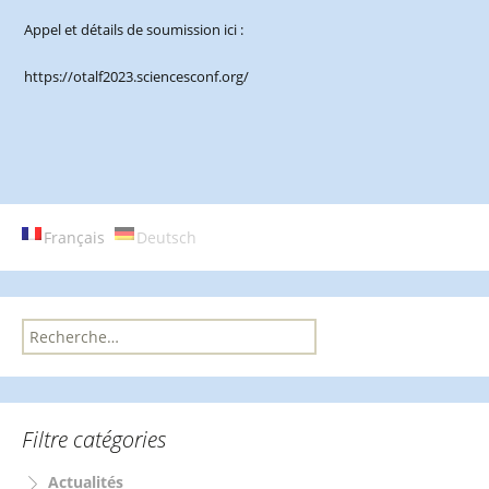
Appel et détails de soumission ici :
https://otalf2023.sciencesconf.org/
Français
Deutsch
R
e
c
h
e
Filtre catégories
r
c
Actualités