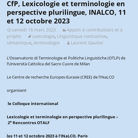
CfP, Lexicologie et terminologie en
perspective plurilingue, INALCO, 11
et 12 octobre 2023
samedi 18 mars 2023
Appels à contributions et à
projets
Lexicologie
,
Linguistique contrastive
,
sémantique
,
terminologie
Laurent Gautier
L’Osservatorio di Terminologie et Politiche Linguistiche (OTLP) de
l’Università Cattolica del Sacro Cuore de Milan
Le Centre de recherche Europes-Eurasie (CREE) de l’INaLCO
organisent
le Colloque international
Lexicologie et terminologie en perspective plurilingue –
e
2
Rencontres OTALF
les 11 et 12 octobre 2023 à l’IN
a
LCO, Paris