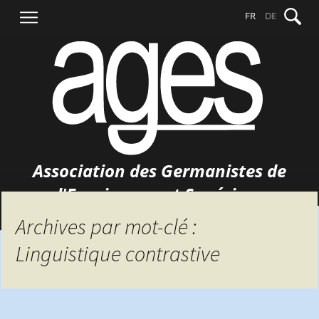
Aller
Recher
FR
DE
au
contenu
Association des Germanistes de
l'Enseignement Supérieur
Archives par mot-clé :
Linguistique contrastive