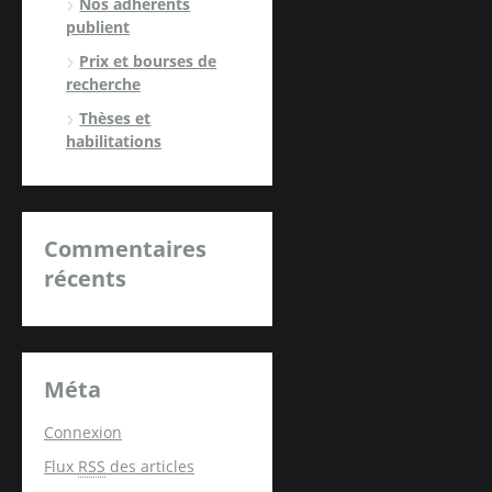
Nos adhérents
publient
Prix et bourses de
recherche
Thèses et
habilitations
Commentaires
récents
Méta
Connexion
Flux
RSS
des articles