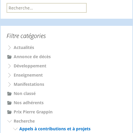
R
e
c
h
e
Filtre catégories
r
c
h
Actualités
e
Annonce de décès
r
Développement
:
Enseignement
Manifestations
Non classé
Nos adhérents
Prix Pierre Grappin
Recherche
Appels à contributions et à projets