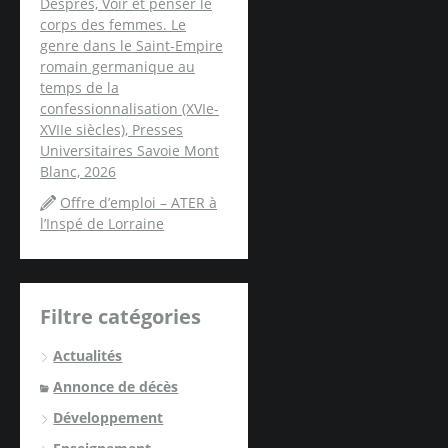
Després, Voir et penser le
corps des femmes. Le
genre dans le Saint-Empire
romain germanique au
temps de la
confessionnalisation (XVIe-
XVIIe siècles), Presses
Universitaires Savoie Mont
Blanc, 2026
Offre d’emploi – ATER à
l’Inspé de Lorraine
Filtre catégories
Actualités
Annonce de décès
Développement