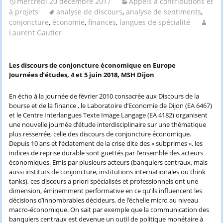
mercredi 20 décembre 2017
Appels à contributions et
à projets
analyse de discours
,
analyse de sentiments
,
conjoncture
,
économie
,
finances
,
langues de spécialité
Laurent Gautier
Les discours de conjoncture économique en Europe
Journées d’études, 4 et 5 juin 2018, MSH Dijon
En écho à la journée de février 2010 consacrée aux Discours de la
bourse et de la finance , le Laboratoire d’Economie de Dijon (EA 6467)
et le Centre Interlangues Texte Image Langage (EA 4182) organisent
une nouvelle journée d’étude interdisciplinaire sur une thématique
plus resserrée, celle des discours de conjoncture économique.
Depuis 10 ans et l’éclatement de la crise dite des « subprimes », les
indices de reprise durable sont guettés par l’ensemble des acteurs
économiques. Emis par plusieurs acteurs (banquiers centraux, mais
aussi instituts de conjoncture, institutions internationales ou think
tanks), ces discours a priori spécialisés et professionnels ont une
dimension, éminemment performative en ce qu’ils influencent les
décisions d’innombrables décideurs, de l’échelle micro au niveau
macro-économique. On sait par exemple que la communication des
banquiers centraux est devenue un outil de politique monétaire à