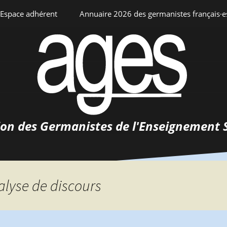
Espace adhérent
Annuaire 2026 des germanistes français·e
ciation
Espace personnel
Annuaire interne
Adhésion
ents
ion des Germanistes de l'Enseignement 
0-
urs
 de
 d’emploi
alyse de discours
tements