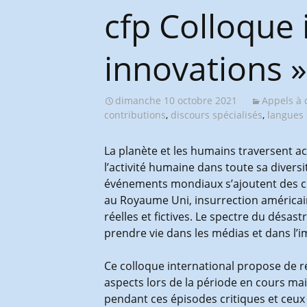
Congrès et journées de
cfp Colloque i
l’AGES
innovations »
dimanche 10 octobre 2021
Appels à 
contributions
,
discours spécialisés
,
langues 
La planète et les humains traversent ac
l’activité humaine dans toute sa diversi
événements mondiaux s’ajoutent des cris
au Royaume Uni, insurrection américain
réelles et fictives. Le spectre du désas
prendre vie dans les médias et dans l’i
Ce colloque international propose de r
aspects lors de la période en cours mai
pendant ces épisodes critiques et ceux