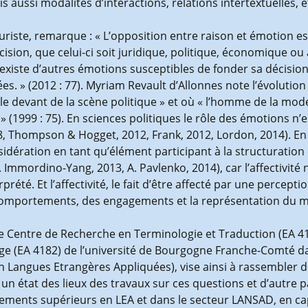
s aussi modalités d’interactions, relations intertextuelles, e
uriste, remarque : « L’opposition entre raison et émotion est 
ion, que celui-ci soit juridique, politique, économique ou aut
il existe d’autres émotions susceptibles de fonder sa décisi
s. » (2012 : 77). Myriam Revault d’Allonnes note l’évolutio
r le devant de la scène politique » et où « l’homme de la mod
 » (1999 : 75). En sciences politiques le rôle des émotions n’
08, Thompson & Hogget, 2012, Frank, 2012, Lordon, 2014). En
nsidération en tant qu’élément participant à la structurati
 Immordino-Yang, 2013, A. Pavlenko, 2014), car l’affectivité 
erprété. Et l’affectivité, le fait d’être affecté par une percep
s comportements, des engagements et la représentation du 
e Centre de Recherche en Terminologie et Traduction (EA 416
age (EA 4182) de l’université de Bourgogne Franche-Comté
n Langues Etrangères Appliquées), vise ainsi à rassembler 
r un état des lieux des travaux sur ces questions et d’autre 
ments supérieurs en LEA et dans le secteur LANSAD, en capit