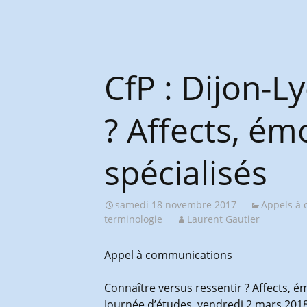
CfP : Dijon-L
? Affects, ém
spécialisés
samedi 18 novembre 2017
Appels à c
terminologie
Laurent Gautier
Appel à communications
Connaître versus ressentir ? Affects, é
Journée d’études, vendredi 2 mars 201