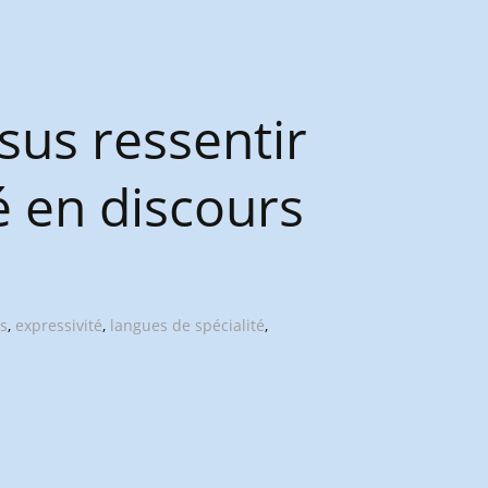
sus ressentir
é en discours
s
,
expressivité
,
langues de spécialité
,