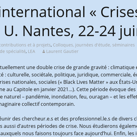
nternational « Crises
 U. Nantes, 22-24 ju
contributions et à projets
,
Colloques, journées d'étude, séminaires
de spécialité
,
LEA
Laurent Gautier
tuellement une double crise de grande gravité : climatique e
té : culturelle, sociétale, politique, juridique, commercial
es nationales, sociales (« Black Lives Matter » aux États-Uni
e au Capitole en janvier 2021…). Cette période évoque des 
tre naturel – pandémie, inondation, feu, ouragan – et les eff
maginaire collectif contemporain.
éunir des chercheur.e.s et des professionnel.le.s de divers
s aussi d’autres périodes de crise. Nous étudierons égaleme
 auxquels nous faisons toujours face aujourd’hui. Enfin, le