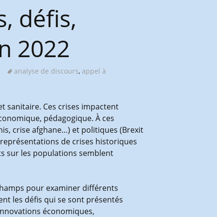
, défis,
in 2022
analyse de discours
,
appel à
t sanitaire. Ces crises impactent
e, économique, pédagogique. À ces
s, crise afghane…) et politiques (Brexit
représentations de crises historiques
ets sur les populations semblent
 champs pour examiner différents
nt les défis qui se sont présentés
s innovations économiques,