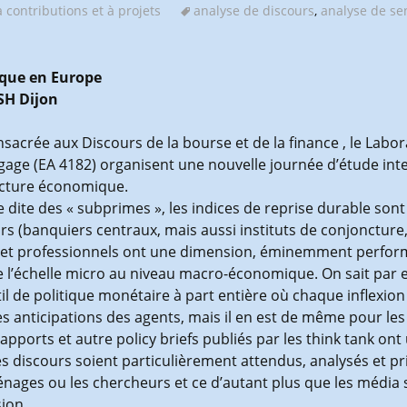
 contributions et à projets
analyse de discours
,
analyse de se
ique en Europe
MSH Dijon
nsacrée aux Discours de la bourse et de la finance , le Labo
gage (EA 4182) organisent une nouvelle journée d’étude inte
oncture économique.
se dite des « subprimes », les indices de reprise durable son
 (banquiers centraux, mais aussi instituts de conjoncture, 
és et professionnels ont une dimension, éminemment performa
e l’échelle micro au niveau macro-économique. On sait par
l de politique monétaire à part entière où chaque inflexion
les anticipations des agents, mais il en est de même pour le
 rapports et autre policy briefs publiés par les think tank o
s discours soient particulièrement attendus, analysés et pr
ménages ou les chercheurs et ce d’autant plus que les média
ion.