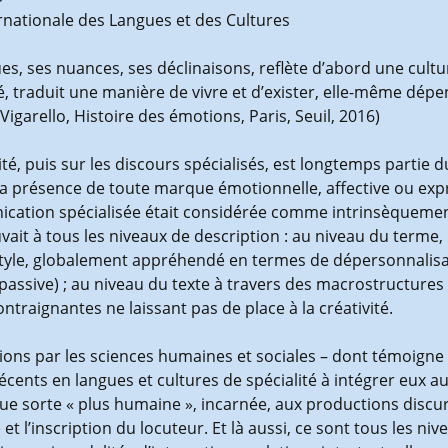
rnationale des Langues et des Cultures
ues, ses nuances, ses déclinaisons, reflète d’abord une cult
é, traduit une manière de vivre et d’exister, elle-même dépen
. Vigarello, Histoire des émotions, Paris, Seuil, 2016)
té, puis sur les discours spécialisés, est longtemps partie d
 la présence de toute marque émotionnelle, affective ou expr
unication spécialisée était considérée comme intrinsèquement
vait à tous les niveaux de description : au niveau du terme
style, globalement appréhendé en termes de dépersonnalisat
 passive) ; au niveau du texte à travers des macrostructu
traignantes ne laissant pas de place à la créativité.
ns par les sciences humaines et sociales – dont témoigne
 récents en langues et cultures de spécialité à intégrer eux 
sorte « plus humaine », incarnée, aux productions discursi
 l’inscription du locuteur. Et là aussi, ce sont tous les niv