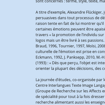
sont concernés : terme, style, texte, mai
A titre d’exemple, Alexandre Flückiger, j
persuasives dans tout processus de décis
raison tente en fait de lui montrer qu’
certaines émotions peuvent être apaisée
travers « la promotion de l’individu su
logos mais un être livré à ses passions.
Braud, 1996, Tournier, 1997, Moïsi, 20
culturelle de l’émotion est prise en co
Eckmann, 1992, J. Panksepp, 2010, M.-H.
(1993) : « Dès que perçu, l’objet est int
orienter la plupart des décisions, de
La journée d’études, co-organisée par l
Centre Interlangues Texte Image Lang
(Groupe de Recherche sur les Affects e
de spécialité pour tout à la fois dresse
recherche alimentant aussi les enseigne