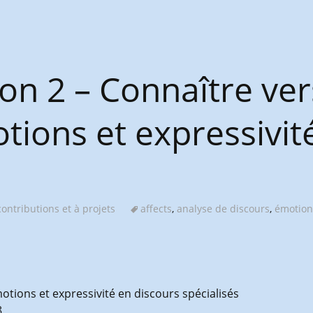
yon 2 – Connaître ver
otions et expressivit
ontributions et à projets
affects
,
analyse de discours
,
émotion
motions et expressivité en discours spécialisés
8