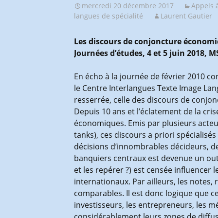
mercredi 20 décembre 2017
Appels à
langues de spécialité
Laurent Gautier
Les discours de conjoncture économ
Journées d’études, 4 et 5 juin 2018, 
En écho à la journée de février 2010 co
le Centre Interlangues Texte Image Lan
resserrée, celle des discours de conj
Depuis 10 ans et l’éclatement de la cri
économiques. Emis par plusieurs acteurs
tanks), ces discours a priori spécialis
décisions d’innombrables décideurs, d
banquiers centraux est devenue un outi
et les repérer ?) est censée influencer 
internationaux. Par ailleurs, les notes,
comparables. Il est donc logique que ce
investisseurs, les entrepreneurs, les 
considérablement leurs zones de diffus