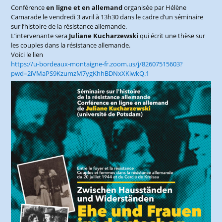
Conférence
en ligne et en allemand
organisée par Hélène
Camarade le vendredi 3 avril à 13h30 dans le cadre d’un séminaire
sur l’histoire de la résistance allemande.
L’intervenante sera
Juliane Kucharzewski
qui écrit une thèse sur
les couples dans la résistance allemande.
Voici le lien
https://u-bordeaux-montaigne-fr.zoom.us/j/82607515603?
pwd=2iVMaPS9KzumzM7ygKhhBDNxXKiwkQ.1