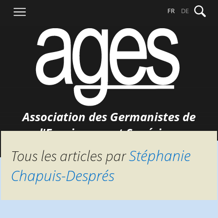
Aller
Recher
FR
DE
au
contenu
Association des Germanistes de
l'Enseignement Supérieur
Stéphanie
Tous les articles par
Chapuis-Després