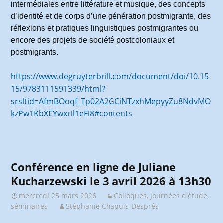
intermédiales entre littérature et musique, des concepts
d’identité et de corps d’une génération postmigrante, des
réflexions et pratiques linguistiques postmigrantes ou
encore des projets de société postcoloniaux et
postmigrants.
https://www.degruyterbrill.com/document/doi/10.15
15/9783111591339/html?
srsltid=AfmBOoqf_Tp02A2GCiNTzxhMepyyZu8NdvMO
kzPw1KbXEYwxril1eFi8#contents
Conférence en ligne de Juliane
Kucharzewski le 3 avril 2026 à 13h30
mercredi 25 mars 2026
Colloques, journées d'étude,
séminaires
Stéphanie Chapuis-Després