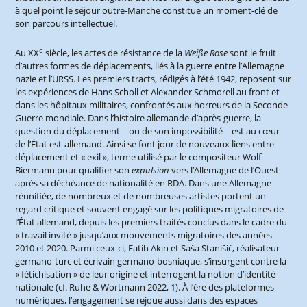
à quel point le séjour outre-Manche constitue un moment-clé de
son parcours intellectuel.
e
Au XX
siècle, les actes de résistance de la
Weiße Rose
sont le fruit
d’autres formes de déplacements, liés à la guerre entre l’Allemagne
nazie et l’URSS. Les premiers tracts, rédigés à l’été 1942, reposent sur
les expériences de Hans Scholl et Alexander Schmorell au front et
dans les hôpitaux militaires, confrontés aux horreurs de la Seconde
Guerre mondiale. Dans l’histoire allemande d’après-guerre, la
question du déplacement – ou de son impossibilité – est au cœur
de l’État est-allemand. Ainsi se font jour de nouveaux liens entre
déplacement et « exil », terme utilisé par le compositeur Wolf
Biermann pour qualifier son
expulsion
vers l’Allemagne de l’Ouest
après sa déchéance de nationalité en RDA. Dans une Allemagne
réunifiée, de nombreux et de nombreuses artistes portent un
regard critique et souvent engagé sur les politiques migratoires de
l’État allemand, depuis les premiers traités conclus dans le cadre du
« travail invité » jusqu’aux mouvements migratoires des années
2010 et 2020. Parmi ceux-ci, Fatih Akın et Saša Stanišić, réalisateur
germano-turc et écrivain germano-bosniaque, s’insurgent contre la
« fétichisation » de leur origine et interrogent la notion d’identité
nationale (cf. Ruhe & Wortmann 2022, 1). À l’ère des plateformes
numériques, l’engagement se rejoue aussi dans des espaces