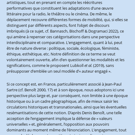
artistiques, tout en prenant en compte les réécritures
performatives que constituent les adaptations d’une œuvre
littéraire pour la radio, le théâtre ou le cinéma. De même, le
déplacement recouvre différentes formes de mobilité, qui, si elles se
distinguent par différents aspects, font l’objet de discours
imbriqués (à ce sujet, cf. Bannasch, Bischoff & Dogramaci 2022), ce
qui amène à repenser ces catégorisations dans une perspective
interdisciplinaire et comparative. L’engagement, quant à lui, peut
être de nature diverse : politique, sociale, écologique, féministe,
éthique, esthétique, etc. Notre définition de ce terme se veut
volontairement ouverte, afin d’en questionner les modalités et les
significations, comme le proposent Lubkoll
et al.
(2019), sans
présupposer d’emblée un seul modèle d’« auteur engagé ».
Si ce concept est, en France, particulièrement associé à Jean-Paul
Sartre (cf. Benoît 2000, 17) et à son époque, nous adoptons ici une
perspective plus large et, par conséquent, non limitée à une époque
historique ou à un cadre géographique, afin de mieux saisir les
circulations historiques et transnationales, ainsi que les éventuelles
resémantisations de cette notion. D’après Denis Benoît, une telle
acception de l’engagement implique la défense de « valeurs
universelles » et, généralement, l’opposition aux pouvoirs
dominants au moment même de l’énonciation. L’engagement, tout