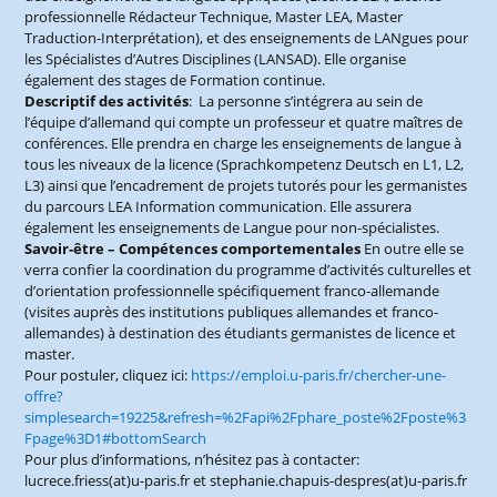
professionnelle Rédacteur Technique, Master LEA, Master
Traduction-Interprétation), et des enseignements de LANgues pour
les Spécialistes d’Autres Disciplines (LANSAD). Elle organise
également des stages de Formation continue.
Descriptif des activités
: La personne s’intégrera au sein de
l’équipe d’allemand qui compte un professeur et quatre maîtres de
conférences. Elle prendra en charge les enseignements de langue à
tous les niveaux de la licence (Sprachkompetenz Deutsch en L1, L2,
L3) ainsi que l’encadrement de projets tutorés pour les germanistes
du parcours LEA Information communication. Elle assurera
également les enseignements de Langue pour non-spécialistes.
Savoir-être – Compétences comportementales
En outre elle se
verra confier la coordination du programme d’activités culturelles et
d’orientation professionnelle spécifiquement franco-allemande
(visites auprès des institutions publiques allemandes et franco-
allemandes) à destination des étudiants germanistes de licence et
master.
Pour postuler, cliquez ici:
https://emploi.u-paris.fr/chercher-une-
offre?
simplesearch=19225&refresh=%2Fapi%2Fphare_poste%2Fposte%3
Fpage%3D1#bottomSearch
Pour plus d’informations, n’hésitez pas à contacter:
lucrece.friess(at)u-paris.fr et stephanie.chapuis-despres(at)u-paris.fr