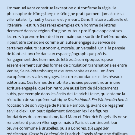
Emmanuel Kant constitue l’exception qui confirme la règle : le
philosophe de Königsberg ne s’éloigne pratiquement jamais de sa
ville natale. Il y naît, y travaille et y meurt. Dans l’histoire culturelle et
littéraire, il est l’un des rares exemples d’un homme de lettres
demeuré dans sa région d’origine. Auteur prolifique appelant ses
lecteurs à prendre leur destin en main pour sortir de l’hétéronomie,
il peut être considéré comme un auteur engagé au service de
certaines valeurs : autonomie, morale, universalité. Or, si la pensée
de Kant est ancrée dans un espace géographique précis,
l’engagement des hommes de lettres, à son époque, repose
essentiellement sur des formes de circulation transnationales entre
Venise, Saint-Pétersbourg et d’autres capitales des Lumières
européennes, via les voyages, les correspondances et les réseaux
éditoriaux. Ces formes de mobilité choisies peuvent nourrir une
écriture engagée, que l’on retrouve aussi lors de déplacements
subis, par exemple dans les écrits de Heinrich Heine, qui entame la
rédaction de son poème satirique
Deutschland. Ein Wintermärchen
à
l’occasion de son voyage de Paris à Hambourg, avant de regagner
sa ville d’exil. On peut également évoquer l’exil de figures
fondatrices du communisme, Karl Marx et Friedrich Engels : ils ne se
rencontrent pas en Allemagne, mais à Paris, et continuent leur
œuvre commune à Bruxelles, puis à Londres.
Die Lage der
arbeitenden Klasse in England
de Friedrich Engels témoigne d’ailleurs