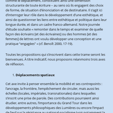
comme le déplacement, constituent ainsi une dimension
structurante de toute écriture – au sens où ils engagent des choix
de forme, de situation d’énonciation et de destinataire. Il s’agit ici
d’interroger leur rôle dans le développement d’une esthétique, et
ainsi de questionner les liens entre esthétique et politique dans leur
longue durée, et dans un cadre franco-allemand. Notre journée
d’étude souhaite « remonter dans le temps et examiner de quelle
façon des écrivains [et des écrivaines] ou des hommes [et des
femmes] de lettres ont voulu développer une conception et une
pratique “engagées” » (cf. Benoît 2000, 17-19).
Toutes les propositions qui s’inscrivent dans cette trame seront les
bienvenues. À titre indicatif, nous proposons néanmoins trois axes
de réflexion.
Déplacements spatiaux
Cet axe invite à penser ensemble la mobilité et ses contrepoints :
l’ancrage, la frontière, l’empêchement de circuler, mais aussi les
échelles (locales, impériales, transnationales) dans lesquelles
s’inscrit une prise de parole. Des contributions pourraient ainsi
étudier, entre autres, l’importance du Grand Tour dans les
développements philosophiques des Lumières ou encore l’impact
de l’exil sur la résistance au national-socialisme (voir notamment la