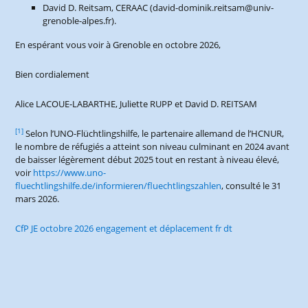
David D. Reitsam, CERAAC (david-dominik.reitsam@univ-
grenoble-alpes.fr).
En espérant vous voir à Grenoble en octobre 2026,
Bien cordialement
Alice LACOUE-LABARTHE, Juliette RUPP et David D. REITSAM
[1]
Selon l’UNO-Flüchtlingshilfe, le partenaire allemand de l’HCNUR,
le nombre de réfugiés a atteint son niveau culminant en 2024 avant
de baisser légèrement début 2025 tout en restant à niveau élevé,
voir
https://www.uno-
fluechtlingshilfe.de/informieren/fluechtlingszahlen
, consulté le 31
mars 2026.
CfP JE octobre 2026 engagement et déplacement fr dt