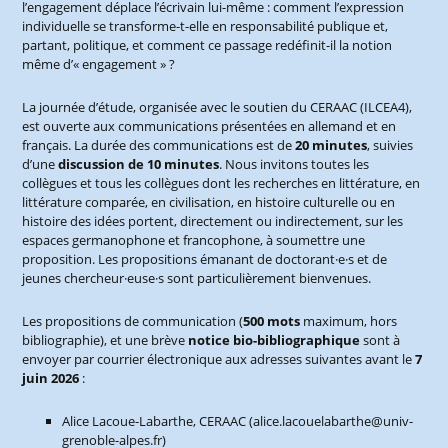
l’engagement déplace l’écrivain lui-même : comment l’expression
individuelle se transforme-t-elle en responsabilité publique et,
partant, politique, et comment ce passage redéfinit-il la notion
même d’« engagement » ?
La journée d’étude, organisée avec le soutien du CERAAC (ILCEA4),
est ouverte aux communications présentées en allemand et en
français. La durée des communications est de
20 minutes
, suivies
d’une
discussion de 10 minutes
. Nous invitons toutes les
collègues et tous les collègues dont les recherches en littérature, en
littérature comparée, en civilisation, en histoire culturelle ou en
histoire des idées portent, directement ou indirectement, sur les
espaces germanophone et francophone, à soumettre une
proposition. Les propositions émanant de doctorant·e·s et de
jeunes chercheur·euse·s sont particulièrement bienvenues.
Les propositions de communication (
500 mots
maximum, hors
bibliographie), et une brève
notice bio-bibliographique
sont à
envoyer par courrier électronique aux adresses suivantes avant le
7
juin 2026
:
Alice Lacoue-Labarthe, CERAAC (alice.lacouelabarthe@univ-
grenoble-alpes.fr)